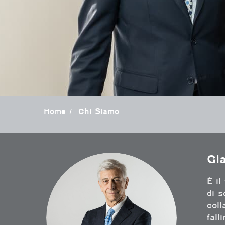
Home
Chi Siamo
Gi
È il
di s
coll
fall