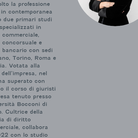
lto la professione
e in contemporanea
o due primari studi
 specializzati in
o commerciale,
o concorsuale e
o bancario con sedi
lano, Torino, Roma e
a. Votata alla
 dell’impresa, nel
ha superato con
to il corso di giuristi
resa tenuto presso
ersità Bocconi di
. Cultrice della
a di diritto
rciale, collabora
022 con lo studio