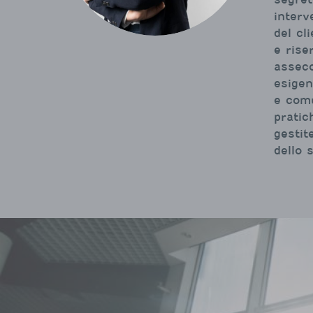
interv
del cl
e rise
assec
esigen
e comu
pratic
gestit
dello s