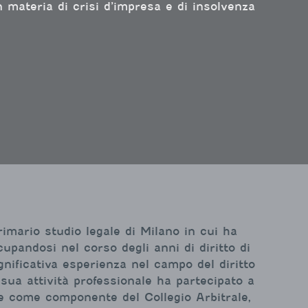
 materia di crisi d’impresa e di insolvenza
imario studio legale di Milano in cui ha
upandosi nel corso degli anni di diritto di
gnificativa esperienza nel campo del diritto
sua attività professionale ha partecipato a
e come componente del Collegio Arbitrale,