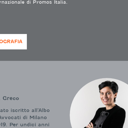
rnazionale di Promos Italia.
IOGRAFIA
a Greco
to iscritto all’Albo
Avvocati di Milano
19. Per undici anni