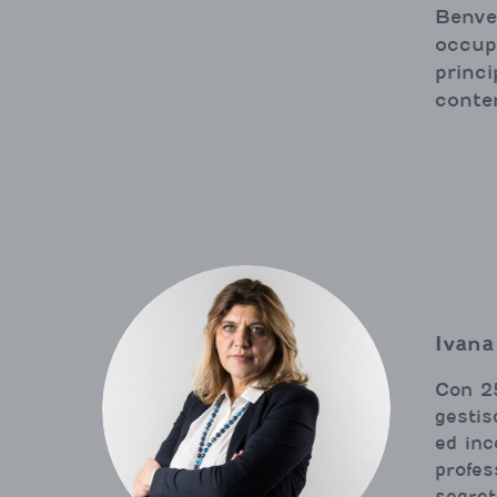
Benve
occup
princ
conten
Ivana
Con 25
gesti
ed inc
profes
segret