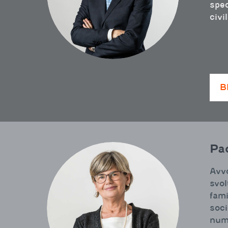
spec
civil
B
Pao
Avvo
svol
fami
soci
nume