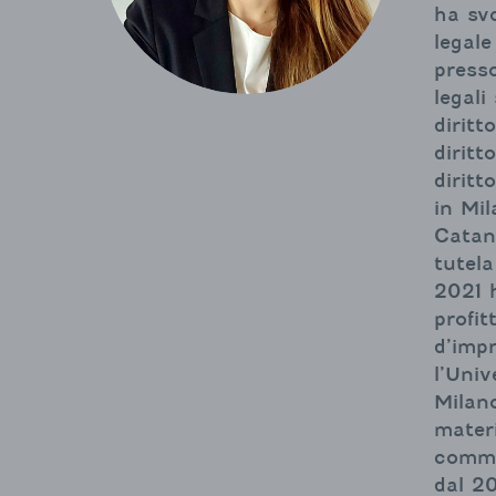
ha svo
legal
press
legali
diritt
diritt
diritt
in Mi
Catani
tutela
2021 
profit
d’imp
l’Univ
Milano
materi
comme
dal 2