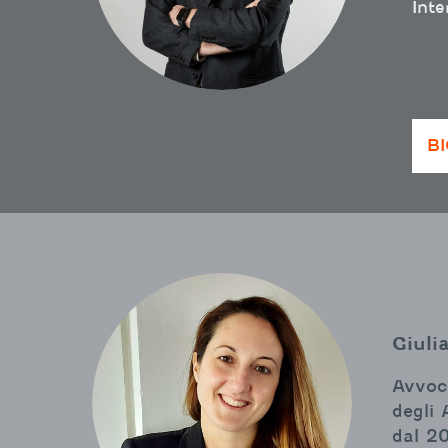
Inte
B
Giuli
Avvoca
degli 
dal 20