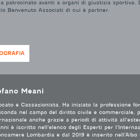
a patrocinato avanti a organi di giustizia sportiva. 
io Benvenuto Associati di cui è partner.
IOGRAFIA
efano Meani
cato e Cassazionista. Ha iniziato la professione fo
conda nel campo del diritto civile e commerciale, pe
rnazionale anche grazie a periodi di attività all’este
nni è iscritto nell’elenco degli Esperti per l’Interna
ncamere Lombardia e dal 2019 è inserito nell’Albo 