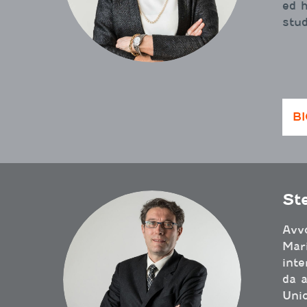
ed h
stud
B
St
Avvo
Mari
inte
da a
Unio