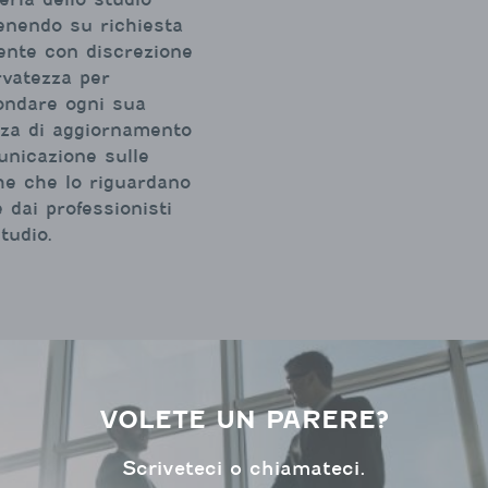
enendo su richiesta
iente con discrezione
rvatezza per
ondare ogni sua
za di aggiornamento
nicazione sulle
he che lo riguardano
e dai professionisti
tudio.
VOLETE UN PARERE?
Scriveteci o chiamateci.