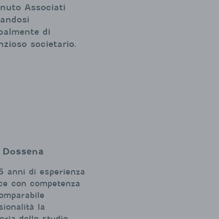
nuto Associati
andosi
ipalmente di
zioso societario.
 Dossena
 anni di esperienza
sce con competenza
omparabile
sionalità la
eria dello studio