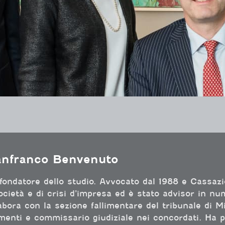
Chi siamo
anfranco Benvenuto
 fondatore dello studio. Avvocato dal 1988 e Cassazion
ocietà e di crisi d’impresa ed è stato advisor in nu
abora con la sezione fallimentare del tribunale di Mi
imenti e commissario giudiziale nei concordati. Ha p