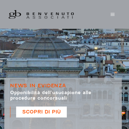
Vai
al
MENU
contenuto
NEWS IN EVIDENZA
Opponibilità dell’usucapione alle
procedure concorsuali
SCOPRI DI PIÙ