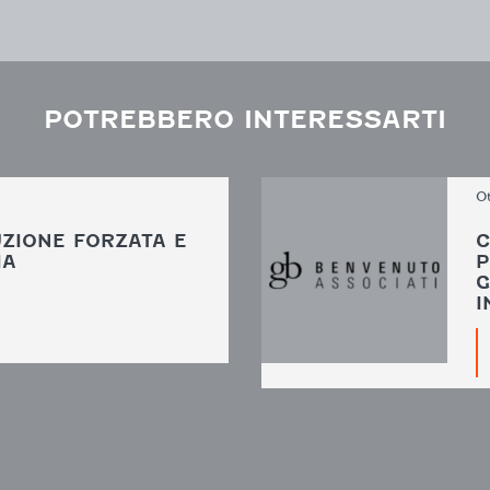
POTREBBERO INTERESSARTI
O
ZIONE FORZATA E
C
IA
P
G
I