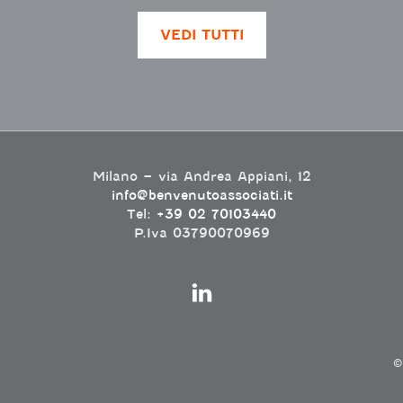
VEDI TUTTI
Milano – via Andrea Appiani, 12
info@benvenutoassociati.it
Tel:
+39 02 70103440
P.Iva 03790070969
©