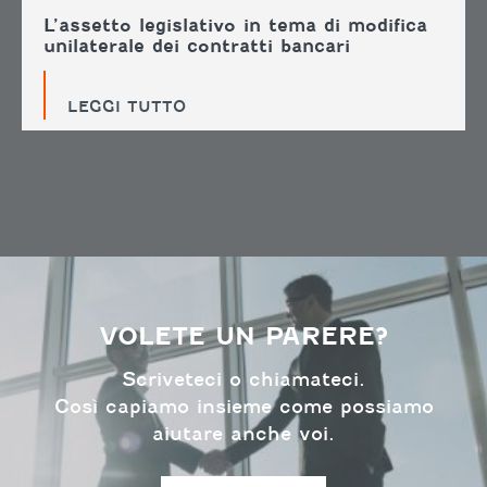
L’assetto legislativo in tema di modifica
unilaterale dei contratti bancari
LEGGI TUTTO
VOLETE UN PARERE?
Scriveteci o chiamateci.
Così capiamo insieme come possiamo
aiutare anche voi.