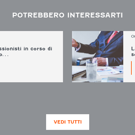
POTREBBERO INTERESSARTI
Ot
ssionisti in corso di
L
oso…
s
VEDI TUTTI