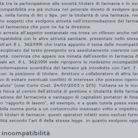
tà tra la partecipazione alla società titolare di farmacia e lo s
ompatibilità era già inclusa nel generale divieto di svolgere qual
, nella forma di Srl o Spa, per la titolarità di una farmacia, no
he soggetti che svolgono attività nell’intermediazione del far
el farmacista che pure ne ha la direzione.
i arresta all’aspetto sostanziale ma trova un riflesso anche nell
patibilità con le altre attività sanitarie, presentate nello stess
l’art 8 L. 362/1991 che tratta appunto il tema delle incompatibi
isciplinato dal testo previgente era assolutamente coerente con 
ività, coerenza che appare ora minata dall’esordio in farmacia de
ttuale art. 8 L. 362/1991 vede riproporre le medesime incompatibi
e informazione scientifica del farmaco già introdotte con l’art. 7
on: la posizione di titolare, direttore o collaboratore di altra fa
tivo di evitare eventuali conflitti di interesse che possono ripe
 salute” (così Corte Cost. 24/07/2003 n 275). Tuttavia se le in
fisica al centro dell’attività di gestione e titolarità della far
azione del farmacista a vantaggio di capitalisti portatori di fi
ro “rapporto di lavoro”, ad esempio, e a quale tutela possa esser
 della norma porta a un cortocircuito insensato volto a impedire
li titolari di farmacie; questi operatori infatti sono esclusi for
ilità secondo l’art 8 della stessa legge, in quanto svolgono ogg
 incompatibilità