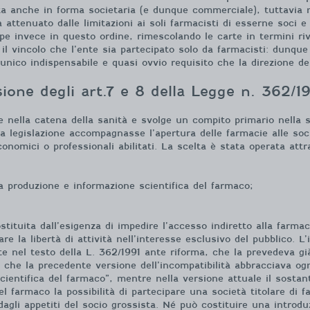
ata anche in forma societaria (e dunque commerciale), tuttavia 
ra attenuato dalle limitazioni ai soli farmacisti di esserne soci 
e invece in questo ordine, rimescolando le carte in termini rivo
o il vincolo che l’ente sia partecipato solo da farmacisti: dunqu
l’unico indispensabile e quasi ovvio requisito che la direzione del
sione degli art.7 e 8 della Legge n. 362/1
nella catena della sanità e svolge un compito primario nella sa
 legislazione accompagnasse l’apertura delle farmacie alle socie
conomici o professionali abilitati. La scelta è stata operata attra
la produzione e informazione scientifica del farmaco;
tituita dall’esigenza di impedire l’accesso indiretto alla farmaci
re la libertà di attività nell’interesse esclusivo del pubblico. L
e nel testo della L. 362/1991 ante riforma, che la prevedeva già 
o che la precedente versione dell’incompatibilità abbracciava ogni
ientifica del farmaco”, mentre nella versione attuale il sostan
del farmaco la possibilità di partecipare una società titolare di f
dagli appetiti del socio grossista. Né può costituire una introdu