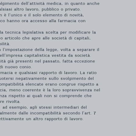
volgimento dell’attività medica, in quanto anche
siasi altro lavoro, pubblico o privato.
n è l’unico e il solo elemento di novità,
maco hanno ora accesso alla farmacia con
a tecnica legislativa scelta per modificare la
o articolo che apre alle società di capitali,
lità.
l’impostazione della legge, volta a separare il
ll’impresa capitalistica vestita da società.
lità già presenti nel passato, fatta eccezione
 di nuovo conio.
rmacia e qualsiasi rapporto di lavoro. La ratio
rcuotersi negativamente sullo svolgimento del
compatibilità elencate erano congrue rispetto a
macia, meno coerente è la loro sopravvivenza nel
nanza rispetto ai quali non si comprende che
e rivolta.
, ad esempio, agli stessi intermediari del
malmente dalle incompatibilità secondo l’art. 7
ettivamente un altro rapporto di lavoro.