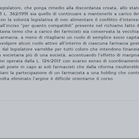
gislatore, che ponga rimedio alla discordanza creata, allo stato
rt 8 L. 362/1991 sia quello di continuare a mantenerle a carico d
n la volontà legislativa di non alimentare il conflitto d’interes
ll’inciso “per quanto compatibili” presente nel richiamo fatto da
tuttavia temo che a carico dei farmcisti sia conservata la vecchi
 farmacia, a meno di ritagliarsi un ruolo di semplice socio capi
svolgere alcun ruolo attivo all’interno di ciascuna farmacia gest
 dal legislatore varrebbe per tutti coloro che intendono finanzi
societaria più di una società, accentuando l’effetto di margina
tivi operata dalla L. 124/2017 con scarso senso di coordinamento
mali poste in capo ai soli farmacisti che dalla riforma risultere
taliani la partecipazione di un farmacista a una holding che cont
lta eliminato l’argine è difficile orientarne il corso.