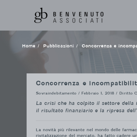
Vai
al
contenuto
Home
pubblicazioni
Concorrenza e incompa
Concorrenza e incompatibilit
Sovraindebitamento
/ Febbraio 1, 2018 / Diritto
La crisi che ha colpito il settore dell
il risultato finanziario e la ripresa dell’a
La novità più rilevante nel mondo delle farmac
rivitalizzazione del mercato, ha fatto cadere u