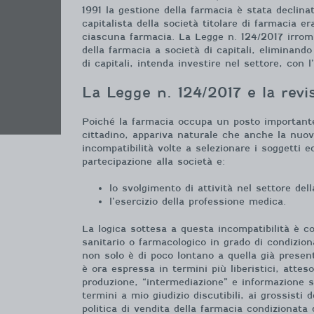
1991 la gestione della farmacia è stata declin
capitalista della società titolare di farmacia e
ciascuna farmacia. La Legge n. 124/2017 irromp
della farmacia a società di capitali, eliminand
di capitali, intenda investire nel settore, con 
La Legge n. 124/2017 e la revi
Poiché la farmacia occupa un posto importante 
cittadino, appariva naturale che anche la nuova
incompatibilità volte a selezionare i soggetti e
partecipazione alla società e:
lo svolgimento di attività nel settore del
l’esercizio della professione medica.
La logica sottesa a questa incompatibilità è cos
sanitario o farmacologico in grado di condiziona
non solo è di poco lontano a quella già present
è ora espressa in termini più liberistici, attes
produzione, “intermediazione” e informazione sc
termini a mio giudizio discutibili, ai grossisti 
politica di vendita della farmacia condizionata 