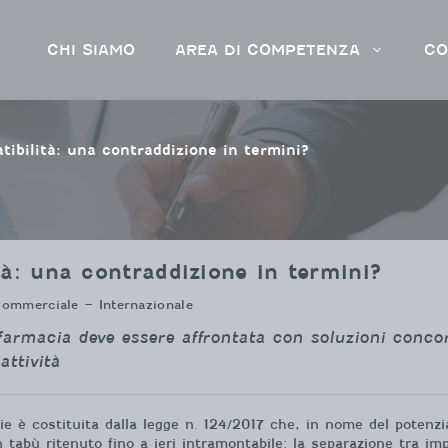
CHI SIAMO
AREA DI COMPETENZA
CO
tibilità: una contraddizione in termini?
à: una contraddizione in termini?
 Commerciale – Internazionale
a farmacia deve essere affrontata con soluzioni conco
ttività
ie è costituita dalla legge n. 124/2017 che, in nome del potenz
n tabù ritenuto fino a ieri intramontabile: la separazione tra 