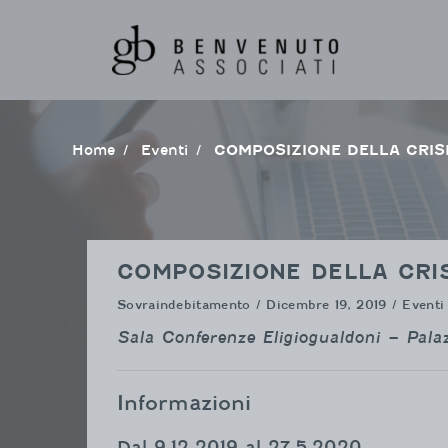
Vai
al
contenuto
Home
Eventi
COMPOSIZIONE DELLA CRI
COMPOSIZIONE DELLA CRI
Sovraindebitamento
/ Dicembre 19, 2019 / Eventi
Sala Conferenze Eligiogualdoni – Palaz
Informazioni
Dal 9.12.2019 al 27.5.2020