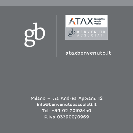
ataxbenvenuto.it
Milano – via Andrea Appiani, 12
info@benvenutoassociati.it
Tel:
+39 02 70103440
P.Iva 03790070969