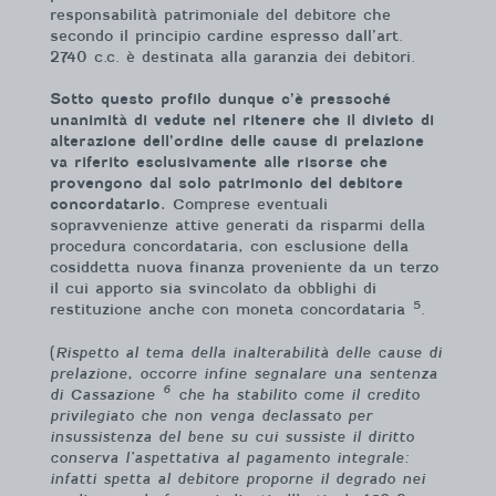
responsabilità patrimoniale del debitore che
secondo il principio cardine espresso dall’art.
2740 c.c. è destinata alla garanzia dei debitori.
Sotto questo profilo dunque c’è pressoché
unanimità di vedute nel ritenere che il divieto di
alterazione dell’ordine delle cause di prelazione
va riferito esclusivamente alle risorse che
provengono dal solo patrimonio del debitore
concordatario.
Comprese eventuali
sopravvenienze attive generati da risparmi della
procedura concordataria, con esclusione della
cosiddetta nuova finanza proveniente da un terzo
il cui apporto sia svincolato da obblighi di
5
restituzione anche con moneta concordataria
.
(
Rispetto al tema della inalterabilità delle cause di
prelazione, occorre infine segnalare una sentenza
6
di Cassazione
che ha stabilito come il credito
privilegiato che non venga declassato per
insussistenza del bene su cui sussiste il diritto
conserva l’aspettativa al pagamento integrale:
infatti spetta al debitore proporne il degrado nei