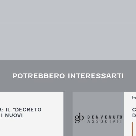
POTREBBERO INTERESSARTI
Fe
: IL “DECRETO
C
 I NUOVI
D