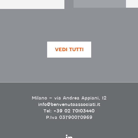
VEDI TUTTI
Milano – via Andrea Appiani, 12
info@benvenutoassociati.it
Tel:
+39 02 70103440
P.Iva 03790070969