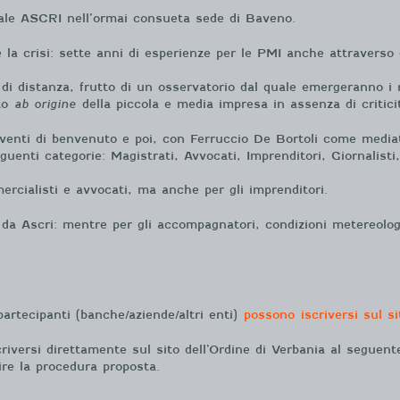
ale ASCRI nell’ormai consueta sede di Baveno.
la crisi: sette anni di esperienze per le PMI anche attraverso gl
i distanza, frutto di un osservatorio dal quale emergeranno i ri
ato
ab origine
della piccola e media impresa in assenza di criticità
venti di benvenuto e poi, con Ferruccio De Bortoli come mediator
eguenti categorie: Magistrati, Avvocati, Imprenditori, Giornalist
rcialisti e avvocati, ma anche per gli imprenditori.
da Ascri: mentre per gli accompagnatori, condizioni metereolo
 partecipanti (banche/aziende/altri enti)
possono iscriversi sul s
iversi direttamente sul sito dell’Ordine di Verbania al seguent
ire la procedura proposta.