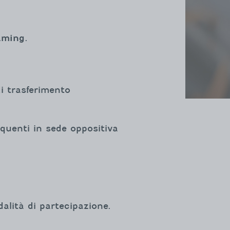
aming
.
di trasferimento
requenti in sede oppositiva
alità di partecipazione.