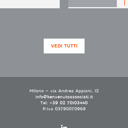
VEDI TUTTI
Milano – via Andrea Appiani, 12
info@benvenutoassociati.it
Tel:
+39 02 70103440
P.Iva 03790070969