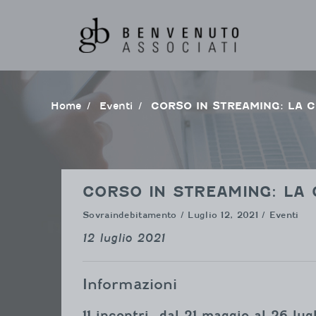
Vai
al
contenuto
Home
Eventi
CORSO IN STREAMING: LA
CORSO IN STREAMING: LA
Sovraindebitamento
/ Luglio 12, 2021 / Eventi
12 luglio 2021
Informazioni
11 incontri,
dal 21 maggio al 26 lug