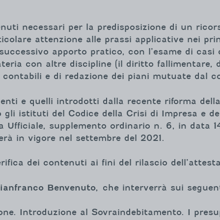
enuti necessari per la predisposizione di un ricors
colare attenzione alle prassi applicative nei prin
successivo apporto pratico, con l’esame di casi 
ria con altre discipline (il diritto fallimentare, de
e contabili e di redazione dei piani mutuate dal 
genti e quelli introdotti dalla recente riforma de
gli istituti del Codice della Crisi di Impresa e d
a Ufficiale, supplemento ordinario n. 6, in data 1
erà in vigore nel settembre del 2021.
ifica dei contenuti ai fini del rilascio dell’attest
ianfranco Benvenuto,
che interverrà sui seguent
ione. Introduzione al Sovraindebitamento. I presup