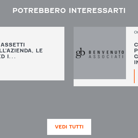
POTREBBERO INTERESSARTI
O
 ASSETTI
C
LL’AZIENDA, LE
P
ED I…
G
I
VEDI TUTTI