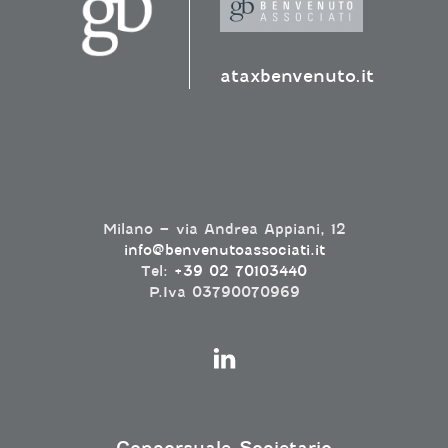
ataxbenvenuto.it
Milano – via Andrea Appiani, 12
info@benvenutoassociati.it
Tel:
+39 02 70103440
P.Iva 03790070969