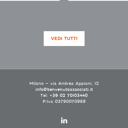
VEDI TUTTI
Milano – via Andrea Appiani, 12
info@benvenutoassociati.it
Tel:
+39 02 70103440
P.Iva 03790070969