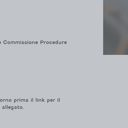
nte Commissione Procedure
orno prima il link per il
 allegato.