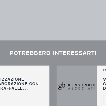
POTREBBERO INTERESSARTI
Fe
IZZAZIONE
W
ABORAZIONE CON
C
N RAFFAELE…
D