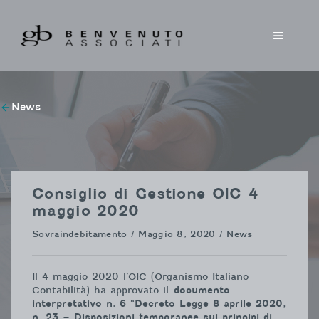
Vai
al
MENU
contenuto
News
Consiglio di Gestione OIC 4
maggio 2020
Sovraindebitamento
/ Maggio 8, 2020 / News
Il 4 maggio 2020 l’OIC (Organismo Italiano
Contabilità) ha approvato il
documento
interpretativo n. 6 “Decreto Legge 8 aprile 2020,
n. 23 – Disposizioni temporanee sui principi di