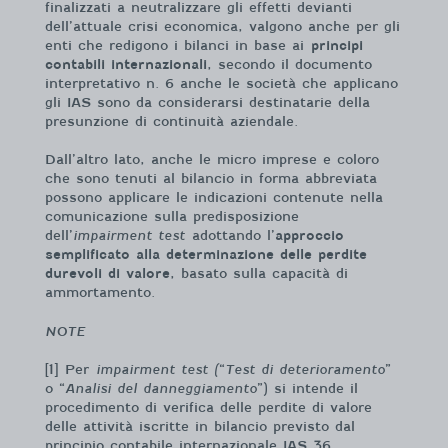
finalizzati a neutralizzare gli effetti devianti
dell’attuale crisi economica, valgono anche per gli
enti che redigono i bilanci in base ai
principi
contabili internazionali
, secondo il documento
interpretativo n. 6 anche le società che applicano
gli IAS sono da considerarsi destinatarie della
presunzione di continuità aziendale.
Dall’altro lato, anche le micro imprese e coloro
che sono tenuti al bilancio in forma abbreviata
possono applicare le indicazioni contenute nella
comunicazione sulla predisposizione
dell’
impairment test
adottando l’
approccio
semplificato alla determinazione delle perdite
durevoli di valore
, basato sulla capacità di
ammortamento.
NOTE
[1] Per
impairment test (
“
Test di deterioramento
”
o “
Analisi del danneggiamento
”) si intende il
procedimento di verifica delle perdite di valore
delle attività iscritte in bilancio previsto dal
principio contabile internazionale IAS 36