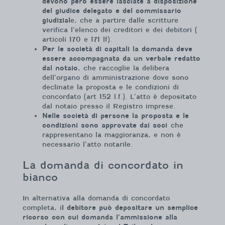
devono però essere lasciate a disposizione
del giudice delegato e del commissario
giudizial
e, che a partire dalle scritture
verifica l’elenco dei creditori e dei debitori (
articoli 170 e 171 lf).
Per le società di capitali la domanda deve
essere accompagnata da un verbale redatto
dal notaio
, che raccoglie la delibera
dell’organo di amministrazione dove sono
declinate la proposta e le condizioni di
concordato (art 152 l.f.). L’atto è depositato
dal notaio presso il Registro imprese.
Nelle società di persone la proposta e le
condizioni sono approvate dai soci
che
rappresentano la maggioranza, e non è
necessario l’atto notarile.
La domanda di concordato in
bianco
In alternativa alla domanda di concordato
completa, i
l debitore può depositare un semplice
ricorso con cui domanda l’ammissione alla