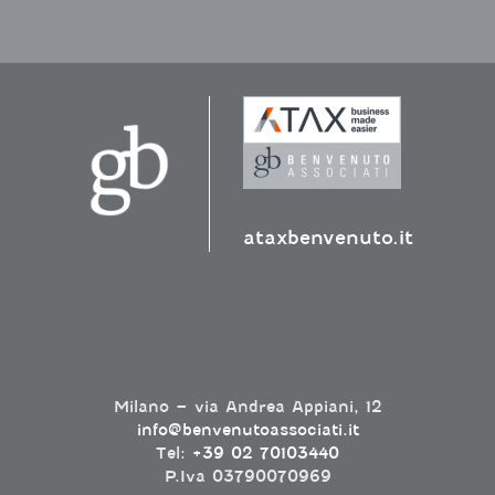
ataxbenvenuto.it
Milano – via Andrea Appiani, 12
info@benvenutoassociati.it
Tel:
+39 02 70103440
P.Iva 03790070969