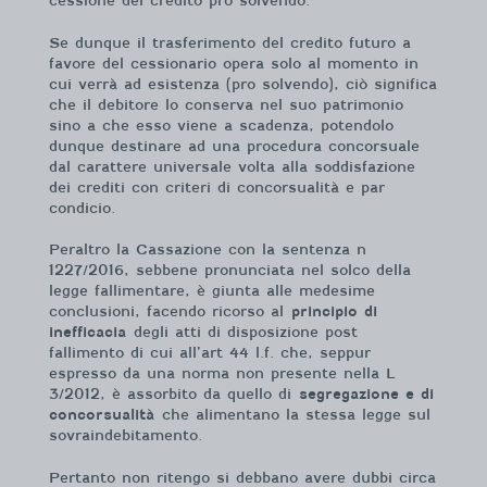
cessione del credito pro solvendo.
Se dunque il trasferimento del credito futuro a
favore del cessionario opera solo al momento in
cui verrà ad esistenza (pro solvendo), ciò significa
che il debitore lo conserva nel suo patrimonio
sino a che esso viene a scadenza, potendolo
dunque destinare ad una procedura concorsuale
dal carattere universale volta alla soddisfazione
dei crediti con criteri di concorsualità e par
condicio.
Peraltro la Cassazione con la sentenza n
1227/2016, sebbene pronunciata nel solco della
legge fallimentare, è giunta alle medesime
conclusioni, facendo ricorso al
principio di
inefficacia
degli atti di disposizione post
fallimento di cui all’art 44 l.f. che, seppur
espresso da una norma non presente nella L
3/2012, è assorbito da quello di
segregazione e di
concorsualità
che alimentano la stessa legge sul
sovraindebitamento.
Pertanto non ritengo si debbano avere dubbi circa