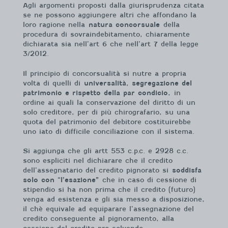
Agli argomenti proposti dalla giurisprudenza citata
se ne possono aggiungere altri che affondano la
loro ragione nella
natura concorsuale
della
procedura di sovraindebitamento, chiaramente
dichiarata sia nell’art 6 che nell’art 7 della legge
3/2012.
Il principio di concorsualità si nutre a propria
volta di quelli di
universalità, segregazione del
patrimonio e rispetto della par condicio,
in
ordine ai quali la conservazione del diritto di un
solo creditore, per di più chirografario, su una
quota del patrimonio del debitore costituirebbe
uno iato di difficile conciliazione con il sistema.
Si aggiunga che gli artt 553 c.p.c. e 2928 c.c.
sono espliciti nel dichiarare che il credito
dell’assegnatario del credito pignorato si
soddisfa
solo con “l’esazione”
che in caso di cessione di
stipendio si ha non prima che il credito (futuro)
venga ad esistenza e gli sia messo a disposizione,
il chè equivale ad equiparare l’assegnazione del
credito conseguente al pignoramento, alla