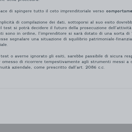
pace di spingere tutto il ceto imprenditoriale verso
comportamen
emplicità di compilazione dei dati, sottoporsi al suo esito dov
del test si potrà decidere il futuro della prosecuzione dell’attiv
ti sono in ordine, l’imprenditore si sarà dotato di una sorta di 
vesse segnalare una situazione di squilibrio patrimoniale-finanzia
ale.
 test o averne ignorato gli esiti, sarebbe passibile di sicura res
r omesso di ricorrere tempestivamente agli strumenti messi a di
inuità aziendale, come prescritto dall’art. 2086 c.c.