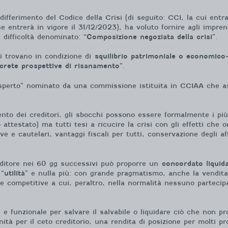
l differimento del Codice della Crisi (di seguito: CCI, la cui entr
a che entrerà in vigore il 31/12/2023), ha voluto fornire agli imp
 difficoltà denominato: “
Composizione negoziata della crisi
”.
si trovano in condizione di
squilibrio patrimoniale o economico-
crete prospettive di risanamento
”.
“esperto” nominato da una commissione istituita in CCIAA che as
nto dei creditori, gli sbocchi possono essere formalmente i più
 attestato) ma tutti tesi a ricucire la crisi con gli effetti che
ve e cautelari, vantaggi fiscali per tutti, conservazione degli a
enditore nei 60 gg successivi può proporre un
concordato liquid
 “
utilità
” e nulla più: con grande pragmatismo, anche la vendita
e competitive a cui, peraltro, nella normalità nessuno partecipa 
 funzionale per salvare il salvabile o liquidare ciò che non pr
tà per il ceto creditorio, una rendita di posizione per molti pro