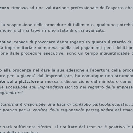
resso
rimesso ad una valutazione professionale dell’esperto ch
he la sospensione delle procedure di fallimento, qualcuno potre
nche a chi si trovi in uno stato di crisi avanzato.
’abuso
capace di provocare danni ingenti in quanto il ritardo di 
à imprenditoriale compresa quella dei pagamenti per i debiti preg
one dalle procedure esecutive, sono un tempo ingiustificabile ch
 alla prudenza nel dare la sua adesione all’apertura della proce
ato per la giacca” dall’imprenditore, ha comunque uno strumento 
nte sulla piattaforma
messa a disposizione dal ministero come sta
 accessibile agli imprenditori iscritti nel registro delle imprese
agricoltura
”.
attaforma è disponibile una lista di controllo particolareggiata
 pratico per la verifica della ragionevole perseguibilità del ris
 sarà sufficiente riferirsi al risultato del test: se è positivo le
one della procedura.