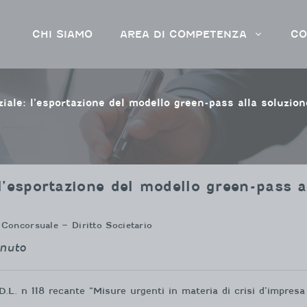
CHI SIAMO
AREA DI COMPETENZA
CO
iale: l’esportazione del modello green-pass alla soluzione
’esportazione del modello green-pass al
 Concorsuale – Diritto Societario
enuto
 D.L. n 118 recante “Misure urgenti in materia di crisi d’impres