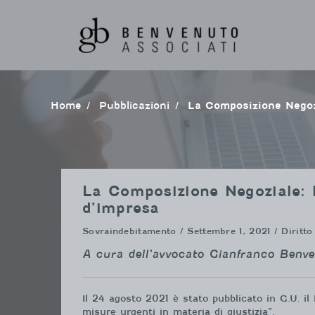
Vai
al
contenuto
Home
pubblicazioni
La Composizione Negoz
La Composizione Negoziale: l
d’impresa
Sovraindebitamento
/ Settembre 1, 2021 / Diritto
A cura dell’avvocato Gianfranco Benv
Il 24 agosto 2021 è stato pubblicato in G.U. il
misure urgenti in materia di giustizia”.