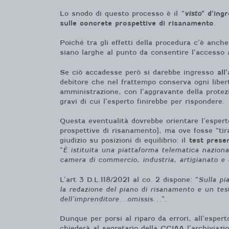
Lo snodo di questo processo è il
“
visto
” d’ing
sulle concrete prospettive di risanamento
.
Poiché tra gli effetti della procedura c’è anc
siano larghe al punto da consentire l’accesso a
Se ciò accadesse però si darebbe ingresso
all
debitore che nel frattempo conserva ogni libert
amministrazione, con l’aggravante della protezi
gravi di cui l’esperto finirebbe per rispondere.
Questa eventualità dovrebbe orientare l’esperto
prospettive di risanamento), ma ove fosse “tir
giudizio su posizioni di equilibrio: il
test prese
“
È istituita una piattaforma telematica nazionale
camera di commercio, industria, artigianato e 
L’art 3 D.L.118/2021 al co. 2 dispone: “
Sulla pi
la redazione del piano di risanamento e un test
dell’imprenditore…omissis…
”.
Dunque per porsi al riparo da errori, all’esperto
chiederà al segretario della CCIAA l’archiviazi