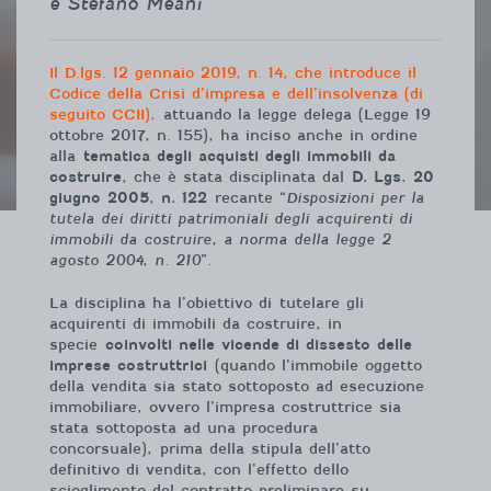
e Stefano Meani
Il D.lgs. 12 gennaio 2019, n. 14, che introduce il
Codice della Crisi d’impresa e dell’insolvenza (di
seguito CCII),
attuando la legge delega (Legge 19
ottobre 2017, n. 155), ha inciso anche in ordine
alla
tematica degli acquisti degli immobili da
costruire
, che è stata disciplinata dal
D. Lgs. 20
giugno 2005, n. 122
recante “
Disposizioni per la
tutela dei diritti patrimoniali degli acquirenti di
immobili da costruire, a norma della legge 2
agosto 2004, n. 210
”.
La disciplina ha l’obiettivo di tutelare gli
acquirenti di immobili da costruire, in
specie
coinvolti nelle vicende di dissesto delle
imprese costruttrici
(quando l’immobile oggetto
della vendita sia stato sottoposto ad esecuzione
immobiliare, ovvero l’impresa costruttrice sia
stata sottoposta ad una procedura
concorsuale), prima della stipula dell’atto
definitivo di vendita, con l’effetto dello
scioglimento del contratto preliminare su