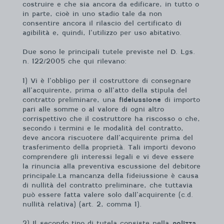
costruire e che sia ancora da edificare, in tutto o
in parte, cioè in uno stadio tale da non
consentire ancora il rilascio del certificato di
agibilità e, quindi, l’utilizzo per uso abitativo.
Due sono le principali tutele previste nel D. Lgs.
n. 122/2005 che qui rilevano:
1) Vi è l’obbligo per il costruttore di consegnare
all’acquirente, prima o all’atto della stipula del
contratto preliminare, una
fideiussione
di importo
pari alle somme o al valore di ogni altro
corrispettivo che il costruttore ha riscosso o che,
secondo i termini e le modalità del contratto,
deve ancora riscuotere dall’acquirente prima del
trasferimento della proprietà. Tali importi devono
comprendere gli interessi legali e vi deve essere
la rinuncia alla preventiva escussione del debitore
principale.La mancanza della fideiussione è causa
di nullità del contratto preliminare, che tuttavia
può essere fatta valere solo dall’acquirente (c.d.
nullità relativa) (art. 2, comma 1).
2) Il secondo tipo di tutela consiste nella
polizza