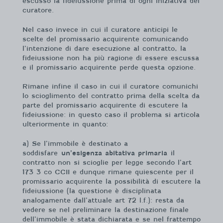
escusso la fideiussione prima di ogni iniziativa del
curatore.
Nel caso invece in cui il curatore anticipi le
scelte del promissario acquirente comunicando
l’intenzione di dare esecuzione al contratto, la
fideiussione non ha più ragione di essere escussa
e il promissario acquirente perde questa opzione.
Rimane infine il caso in cui il curatore comunichi
lo scioglimento del contratto prima della scelta da
parte del promissario acquirente di escutere la
fideiussione: in questo caso il problema si articola
ulteriormente in quanto:
a) Se l’immobile è destinato a
soddisfare
un’esigenza abitativa primaria
il
contratto non si scioglie per legge secondo l’art
173 3 co CCII e dunque rimane quiescente per il
promissario acquirente la possibilità di escutere la
fideiussione (la questione è disciplinata
analogamente dall’attuale art 72 l.f.): resta da
vedere se nel preliminare la destinazione finale
dell’immobile è stata dichiarata e se nel frattempo