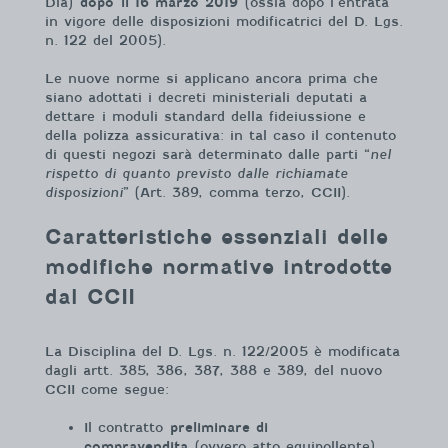
Dia)
dopo
il 16 marzo 2019
(ossia dopo l’entrata
in vigore delle disposizioni modificatrici del D. Lgs.
n. 122 del 2005).
Le nuove norme si applicano ancora prima che
siano adottati i decreti ministeriali deputati a
dettare i moduli standard della fideiussione e
della polizza assicurativa: in tal caso il contenuto
di questi negozi sarà determinato dalle parti “
nel
rispetto di quanto previsto dalle richiamate
disposizioni
” (Art. 389, comma terzo, CCII).
Caratteristiche essenziali delle
modifiche normative introdotte
dal CCII
La Disciplina del D. Lgs. n. 122/2005 è modificata
dagli artt. 385, 386, 387, 388 e 389, del nuovo
CCII come segue:
Il contratto
preliminare di
compravendita
(ovvero atto equipollente)