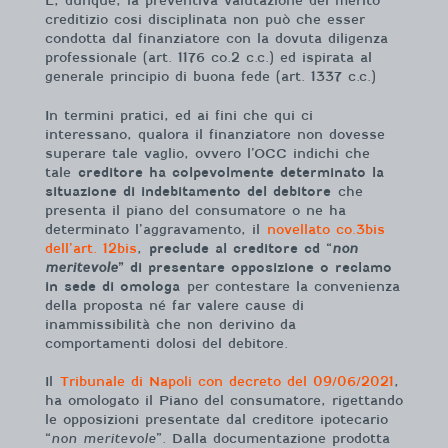
E, dunque, la preventiva valutazione del merito
creditizio cosi disciplinata non può che esser
condotta dal finanziatore con la dovuta diligenza
professionale (art. 1176 co.2 c.c.) ed ispirata al
generale principio di buona fede (art. 1337 c.c.)
In termini pratici, ed ai fini che qui ci
interessano, qualora il finanziatore non dovesse
superare tale vaglio, ovvero l’OCC indichi che
tale
creditore ha colpevolmente determinato la
situazione di indebitamento del debitore
che
presenta il piano del consumatore o ne ha
determinato l’aggravamento, il
novellato co.3bis
dell’art. 12bis
,
preclude al creditore cd “
non
meritevole
” di presentare opposizione o reclamo
in sede di omologa
per contestare la convenienza
della proposta né far valere cause di
inammissibilità che non derivino da
comportamenti dolosi del debitore.
Il
Tribunale di Napoli con decreto del 09/06/2021
,
ha omologato il Piano del consumatore, rigettando
le opposizioni presentate dal creditore ipotecario
“
non meritevole
”. Dalla documentazione prodotta