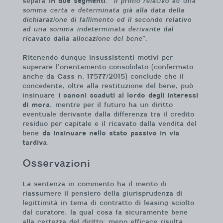
separa
in due segmenti
: “
il primo relativo ad una
somma certa e determinata già alla data della
dichiarazione di fallimento ed il secondo relativo
ad una somma indeterminata derivante dal
ricavato dalla allocazione del bene
”.
Ritenendo dunque insussistenti motivi per
superare l’orientamento consolidato (confermato
anche da Cass n. 17577/2015) conclude che il
concedente, oltre alla restituzione del bene, può
insinuare
i canoni scaduti al lordo degli interessi
di mora
, mentre per il futuro ha un diritto
eventuale derivante dalla differenza tra il credito
residuo per capitale e il ricavato dalla vendita del
bene
da insinuare nello stato passivo in via
tardiva
.
Osservazioni
La sentenza in commento ha il merito di
riassumere il pensiero della giurisprudenza di
legittimità in tema di contratto di leasing sciolto
dal curatore, la qual cosa fa sicuramente bene
alla certezza del diritto; meno efficace risulta