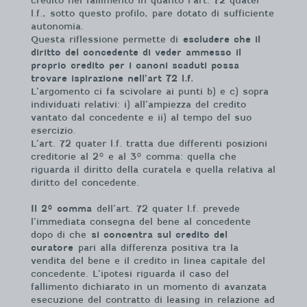
credito nel fallimento in quanto l’art. 72 quater
l.f., sotto questo profilo, pare dotato di sufficiente
autonomia.
Questa riflessione permette di
escludere che il
diritto del concedente di veder ammesso il
proprio credito per i canoni scaduti possa
trovare ispirazione nell’art 72 l.f.
L’argomento ci fa scivolare ai punti b) e c) sopra
individuati relativi: i) all’ampiezza del credito
vantato dal concedente e ii) al tempo del suo
esercizio.
L’art. 72 quater l.f. tratta due differenti posizioni
creditorie al 2° e al 3° comma: quella che
riguarda il diritto della curatela e quella relativa al
diritto del concedente.
Il 2° comma
dell’art. 72 quater l.f. prevede
l’immediata consegna del bene al concedente
dopo di che
si concentra sul credito del
curatore
pari alla differenza positiva tra la
vendita del bene e il credito in linea capitale del
concedente. L’ipotesi riguarda il caso del
fallimento dichiarato in un momento di avanzata
esecuzione del contratto di leasing in relazione ad