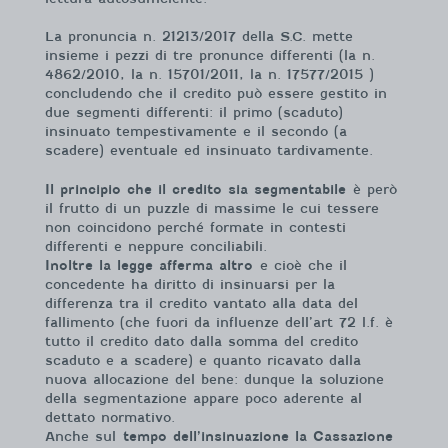
La pronuncia n. 21213/2017 della S.C. mette
insieme i pezzi di tre pronunce differenti (la n.
4862/2010, la n. 15701/2011, la n. 17577/2015 )
concludendo che il credito può essere gestito in
due segmenti differenti: il primo (scaduto)
insinuato tempestivamente e il secondo (a
scadere) eventuale ed insinuato tardivamente.
Il principio che il credito sia segmentabile
è però
il frutto di un puzzle di massime le cui tessere
non coincidono perché formate in contesti
differenti e neppure conciliabili.
Inoltre la legge afferma altro
e cioè che il
concedente ha diritto di insinuarsi per la
differenza tra il credito vantato alla data del
fallimento (che fuori da influenze dell’art 72 l.f. è
tutto il credito dato dalla somma del credito
scaduto e a scadere) e quanto ricavato dalla
nuova allocazione del bene: dunque la soluzione
della segmentazione appare poco aderente al
dettato normativo.
Anche sul
tempo dell’insinuazione la Cassazione