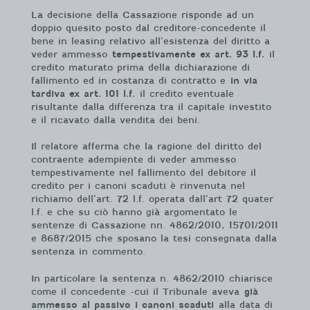
La decisione della Cassazione risponde ad un
doppio quesito posto dal creditore-concedente il
bene in leasing relativo all’esistenza del diritto a
veder ammesso
tempestivamente ex art. 93 l.f.
il
credito maturato prima della dichiarazione di
fallimento ed in costanza di contratto e
in via
tardiva ex art. 101 l.f.
il credito eventuale
risultante dalla differenza tra il capitale investito
e il ricavato dalla vendita dei beni.
Il relatore afferma che la ragione del diritto del
contraente adempiente di veder ammesso
tempestivamente nel fallimento del debitore il
credito per i canoni scaduti è rinvenuta nel
richiamo dell’art. 72 l.f. operata dall’art 72 quater
l.f. e che su ciò hanno già argomentato le
sentenze di Cassazione nn. 4862/2010, 15701/2011
e 8687/2015 che sposano la tesi consegnata dalla
sentenza in commento.
In particolare la sentenza n. 4862/2010 chiarisce
come il concedente -cui il Tribunale aveva
già
ammesso al passivo i canoni scaduti
alla data di