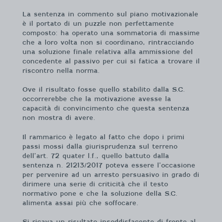
La sentenza in commento sul piano motivazionale
è il portato di un puzzle non perfettamente
composto: ha operato una sommatoria di massime
che a loro volta non si coordinano, rintracciando
una soluzione finale relativa alla ammissione del
concedente al passivo per cui si fatica a trovare il
riscontro nella norma.
Ove il risultato fosse quello stabilito dalla S.C.
occorrerebbe che la motivazione avesse la
capacità di convincimento che questa sentenza
non mostra di avere.
Il rammarico è legato al fatto che dopo i primi
passi mossi dalla giurisprudenza sul terreno
dell’art. 72 quater l.f., quello battuto dalla
sentenza n. 21213/2017 poteva essere l’occasione
per pervenire ad un arresto persuasivo in grado di
dirimere una serie di criticità che il testo
normativo pone e che la soluzione della S.C.
alimenta assai più che soffocare.
Si ricava un risultato insoddisfacente di fronte al