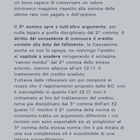
un bene capace di conservare un valore
intrinseco maggiore rispetto alla somma delle
ultime rate non pagate e dell’opzione.
Il 3° comma apre a tutt’altro argomento
, per
nulla legato a quello disciplinato dal 2° comma:
il
diritto del concedente di insinuare il credito
vantato alla data del fallimento
; la Cassazione,
anche se non lo spiega, ne restringe l’ambito
al
capitale a scadere
recuperando il sintagma
“canoni residui” dal 2° comma dello stesso
articolo, mentre allaccia all’art 72 l.f. il
trattamento del credito scaduto.
Tuttavia dalle riflessioni sin qui compiute si
ricava che il ragionamento proposto dalla S.C. non
è ineccepibile in quanto l’art 72 l.f. non è
richiamato ai fini del trattamento del credito,
tema già disciplinato dal 3° comma dell’art 72
quater l.f. mentre il 2° comma della norma in
commento tratta un argomento differente i cui
termini non sono esportabili sic et simpliciter al
3° comma della stessa norma che è già dotata di
una sua completezza ed è suscettibile di una
lettura autosufficiente.