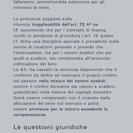
fallimento, ammettendola solamente per gli
interessi di mora.
La pronuncia poggiava sulla
ritenuta
inapplicabilità dell’art. 72 4° co
l.f.
assumendo che per i contratti di leasing
sciolti in pendenza di procedura l’art. 72 quater
l.f. detta una disciplina speciale e prevalente sulla
norma di carattere generale e prevede che
l’insinuazione, sia per i canoni scaduti che per
quelli a scadere, sia condizionata all’avvenuta
collocazione dei beni.
La S.C. ha cassato la sentenza disponendo che il
creditore ha diritto ad insinuare il proprio credito
nel passivo
nella misura dei canoni scaduti
,
mentre il credito derivante dai canoni a scadere -
quantificato nella misura del capitale investito-
dovrà essere compensato con il ricavato dalla
allocazione del bene sul mercato e potrà
essere
ammesso per la misura eccedente la
compensazione
.
Le questioni giuridiche