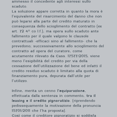
ammesso il concedente agli interessi sullo
scaduto.
La soluzione appare corretta in quanto la mora è
l’equivalente del risarcimento del danno che non
può legarsi alla parte del credito maturato in
conseguenza dello scioglimento del contratto (ex
art. 72 4° co l.f.), ma opera sullo scaduto ante
fallimento per il quale valgono le clausole
contrattuali -efficaci sino al fallimento- che la
prevedono; successivamente allo scioglimento del
contratto ad opera del curatore, come
acutamente rilevato da Cass. 17577/2015, viene
meno l’esigibilità del credito per via della
cessazione dell’utilizzazione del bene ed infatti il
credito residuo scaduto è limitato alla quota di
finanziamento pura, depurata dall’utile per
l’utilizzo.
Infine, merita un cenno
l’equiparazione
,
effettuata dalla sentenza in commento,
tra il
leasing e il credito pignoratizio
. (riprendendo
pedissequamente la motivazione della pronuncia
15701/2011 che l’ha proposta).
Così come il creditore pignoratizio si soddisfa