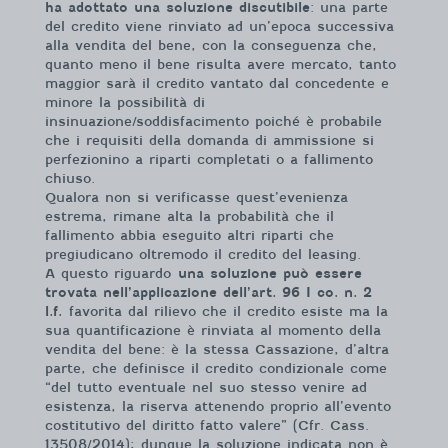
ha adottato una soluzione discutibile
: una parte
del credito viene rinviato ad un’epoca successiva
alla vendita del bene, con la conseguenza che,
quanto meno il bene risulta avere mercato, tanto
maggior sarà il credito vantato dal concedente e
minore la possibilità di
insinuazione/soddisfacimento poiché è probabile
che i requisiti della domanda di ammissione si
perfezionino a riparti completati o a fallimento
chiuso.
Qualora non si verificasse quest’evenienza
estrema, rimane alta la probabilità che il
fallimento abbia eseguito altri riparti che
pregiudicano oltremodo il credito del leasing.
A questo riguardo
una soluzione può essere
trovata nell’applicazione dell’art. 96 I co. n. 2
l.f.
favorita dal rilievo che il credito esiste ma la
sua quantificazione è rinviata al momento della
vendita del bene: è la stessa Cassazione, d’altra
parte, che definisce il credito condizionale come
“del tutto eventuale nel suo stesso venire ad
esistenza, la riserva attenendo proprio all’evento
costitutivo del diritto fatto valere” (Cfr. Cass.
13508/2014); dunque la soluzione indicata non è