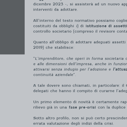
dicembre 2023 -, si assisterà ad un nuovo appro
interventi da adottare.
All’interno del testo normativo possiamo coglier
costituiti da obblighi
i
) di
istituzione di assetti
controllo societario (compreso il revisore conta
Quanto all’obbligo di adottare adeguati assetti 
2019) che stabilisce:
”
L’imprenditore, che operi in forma societaria o
e alle dimensioni dell’impresa, anche in funzio
attivarsi senza indugio per l’adozione e
l’attua
continuità aziendale
”.
A tale dovere sono chiamati, in particolare: il
delegati che hanno il compito di curarne l’adeg
Un primo elemento di novità è certamente rappr
rilievo già in una
fase pre-crisi
con la duplice f
Sotto altro profilo, non si può certo prescindere
errata valutazione degli indizi della crisi.