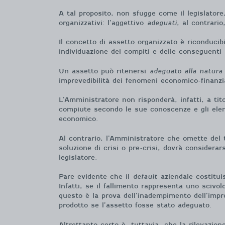
A tal proposito, non sfugge come il legislatore,
organizzativi: l’aggettivo
adeguati
, al contrario
Il concetto di assetto organizzato è riconducib
individuazione dei compiti e delle conseguenti r
Un assetto può ritenersi
adeguato alla natura 
imprevedibilità dei fenomeni economico-finanzia
L’Amministratore non risponderà, infatti, a tito
compiute secondo le sue conoscenze e gli elem
economico.
Al contrario, l’Amministratore che omette del 
soluzione di crisi o pre-crisi, dovrà considerar
legislatore.
Pare evidente che il
default
aziendale costitui
Infatti, se il fallimento rappresenta uno scivol
questo è la prova dell’inadempimento dell’impr
prodotto se l’assetto fosse stato adeguato.
Altrettanto certo è, tuttavia, che la rilevazion