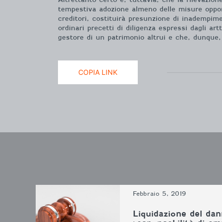
tempestiva adozione almeno delle misure opport
creditori, costituirà presunzione di inadempime
ordinari precetti di diligenza espressi dagli ar
gestore di un patrimonio altrui e che, dunque, 
COPIA LINK
Febbraio 5, 2019
Liquidazione del dan