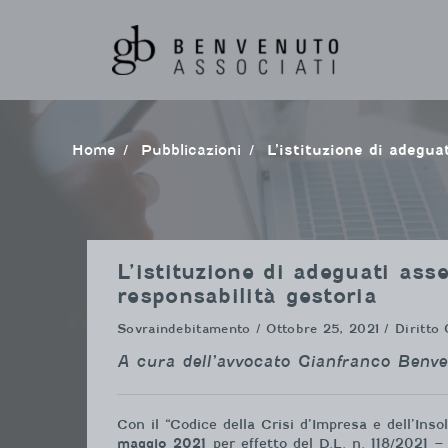
Vai
al
contenuto
Home
pubblicazioni
L’istituzione di adegu
L’istituzione di adeguati asset
responsabilità gestoria
Sovraindebitamento
/ Ottobre 25, 2021 / Diritto 
A cura dell’avvocato Gianfranco Benv
Con il “Codice della Crisi d’Impresa e dell’Ins
maggio 2021
per effetto del D.L. n. 118/2021 –