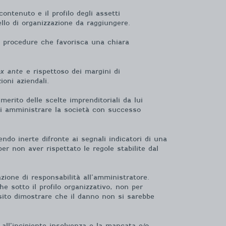
ontenuto e il profilo degli assetti
vello di organizzazione da raggiungere.
 e procedure che favorisca una chiara
ex ante
e rispettoso dei margini di
oni aziendali.
merito delle scelte imprenditoriali da lui
di amministrare la società con successo
do inerte difronte ai segnali indicatori di una
er non aver rispettato le regole stabilite dal
ione di responsabilità all’amministratore.
he sotto il profilo organizzativo, non per
osito dimostrare che il danno non si sarebbe
 all’incipiente insolvenza e la mancata e/o