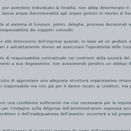
 pur avendone individuato la finalità, non abbia determinato il c
, lascia ampia discrezionalità agli organi gestori in merito al li
ile al sistema di funzioni, poteri, deleghe, processi decisionali
esponsabilità dei soggetti coinvolti.
e alla dimensione dell’impresa
quando, in base ad un giudizio
ri è astrattamente idoneo ad assicurare l’operatività delle funzi
lo di responsabilità contrattuale nei confronti della società del 
enti a sua disposizione, non sussistendo peraltro un obbligo 
tutto di approntare una adeguata struttura organizzativa rimanen
si responsabile ma non già per il danno recato ai creditori, ma p
sce una condizione sufficiente ma non necessaria per la imputaz
o per l’indagine sulla diligenza dell’amministratore espressa anc
enditore o dell’inadeguatezza dell’assetto: occorrerà a tal prop
e dell’assenza di qualsiasi reazione da parte dell’amministratore