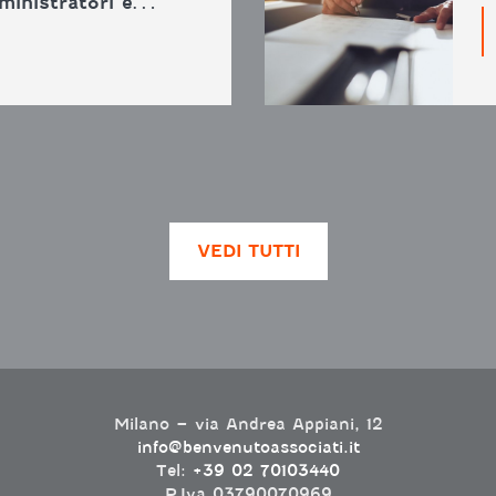
mministratori e…
VEDI TUTTI
Milano – via Andrea Appiani, 12
info@benvenutoassociati.it
Tel:
+39 02 70103440
P.Iva 03790070969