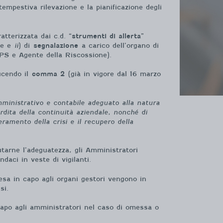
empestiva rilevazione e la pianificazione degli
atterizzata dai c.d. “
strumenti di allerta
”
ore e
ii
) di
segnalazione
a carico dell’organo di
INPS e Agente della Riscossione).
ucendo il
comma 2
(già in vigore dal 16 marzo
amministrativo e contabile adeguato alla natura
rdita della continuità aziendale, nonché di
ramento della crisi e il recupero della
lutarne l’adeguatezza, gli Amministratori
daci in veste di vigilanti.
esa in capo agli organi gestori vengono in
si.
apo agli amministratori nel caso di omessa o