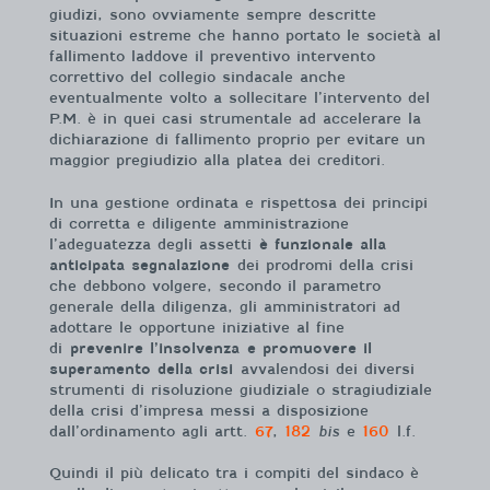
giudizi, sono ovviamente sempre descritte
situazioni estreme che hanno portato le società al
fallimento laddove il preventivo intervento
correttivo del collegio sindacale anche
eventualmente volto a sollecitare l’intervento del
P.M. è in quei casi strumentale ad accelerare la
dichiarazione di fallimento proprio per evitare un
maggior pregiudizio alla platea dei creditori.
In una gestione ordinata e rispettosa dei principi
di corretta e diligente amministrazione
l’adeguatezza degli assetti
è funzionale alla
anticipata segnalazione
dei prodromi della crisi
che debbono volgere, secondo il parametro
generale della diligenza, gli amministratori ad
adottare le opportune iniziative al fine
di
prevenire l’insolvenza
e promuovere il
superamento della crisi
avvalendosi dei diversi
strumenti di risoluzione giudiziale o stragiudiziale
della crisi d’impresa messi a disposizione
dall’ordinamento agli artt.
67
,
182
bis
e
160
l.f.
Quindi il più delicato tra i compiti del sindaco è