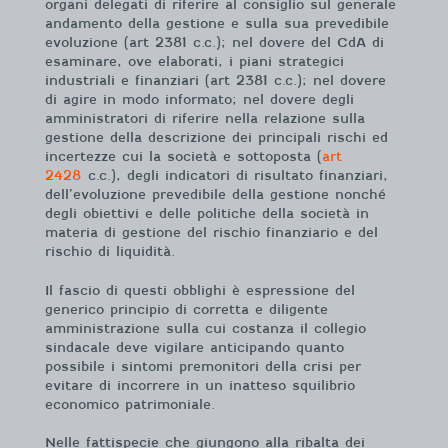
organi delegati di riferire al consiglio sul generale
andamento della gestione e sulla sua prevedibile
evoluzione (art 2381 c.c.); nel dovere del CdA di
esaminare, ove elaborati, i piani strategici
industriali e finanziari (art 2381 c.c.); nel dovere
di agire in modo informato; nel dovere degli
amministratori di riferire nella relazione sulla
gestione della descrizione dei principali rischi ed
incertezze cui la società e sottoposta (
art
2428
c.c.), degli indicatori di risultato finanziari,
dell’evoluzione prevedibile della gestione nonché
degli obiettivi e delle politiche della società in
materia di gestione del rischio finanziario e del
rischio di liquidità.
Il fascio di questi obblighi è espressione del
generico principio di corretta e diligente
amministrazione sulla cui costanza il collegio
sindacale deve vigilare anticipando quanto
possibile i sintomi premonitori della crisi per
evitare di incorrere in un inatteso squilibrio
economico patrimoniale.
Nelle fattispecie che giungono alla ribalta dei