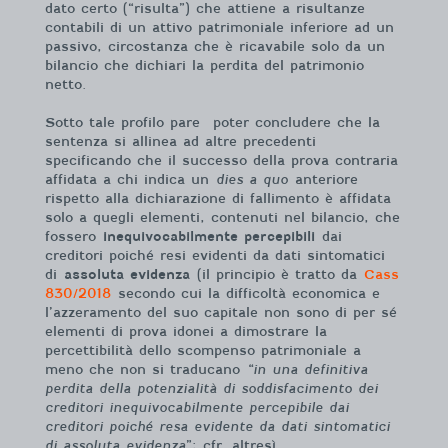
dato certo (“risulta”) che attiene a risultanze
contabili di un attivo patrimoniale inferiore ad un
passivo, circostanza che è ricavabile solo da un
bilancio che dichiari la perdita del patrimonio
netto.
Sotto tale profilo pare poter concludere che la
sentenza si allinea ad altre precedenti
specificando che il successo della prova contraria
affidata a chi indica un
dies a quo
anteriore
rispetto alla dichiarazione di fallimento è affidata
solo a quegli elementi, contenuti nel bilancio, che
fossero
inequivocabilmente percepibili
dai
creditori poiché resi evidenti da dati sintomatici
di
assoluta evidenza
(il principio è tratto da
Cass
830/2018
secondo cui la difficoltà economica e
l’azzeramento del suo capitale non sono di per sé
elementi di prova idonei a dimostrare la
percettibilità dello scompenso patrimoniale a
meno che non si traducano
“in una definitiva
perdita della potenzialità di soddisfacimento dei
creditori inequivocabilmente percepibile dai
creditori poiché resa evidente da dati sintomatici
di assoluta evidenza
”; cfr. altresì