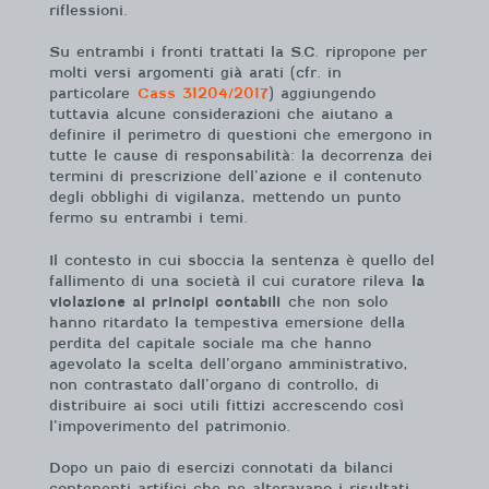
riflessioni.
Su entrambi i fronti trattati la S.C. ripropone per
molti versi argomenti già arati (cfr. in
particolare
Cass 31204/2017
) aggiungendo
tuttavia alcune considerazioni che aiutano a
definire il perimetro di questioni che emergono in
tutte le cause di responsabilità: la decorrenza dei
termini di prescrizione dell’azione e il contenuto
degli obblighi di vigilanza, mettendo un punto
fermo su entrambi i temi.
Il contesto in cui sboccia la sentenza è quello del
fallimento di una società il cui curatore rileva
la
violazione ai principi contabili
che non solo
hanno ritardato la tempestiva emersione della
perdita del capitale sociale ma che hanno
agevolato la scelta dell’organo amministrativo,
non contrastato dall’organo di controllo, di
distribuire ai soci utili fittizi accrescendo così
l’impoverimento del patrimonio.
Dopo un paio di esercizi connotati da bilanci
contenenti artifici che ne alteravano i risultati