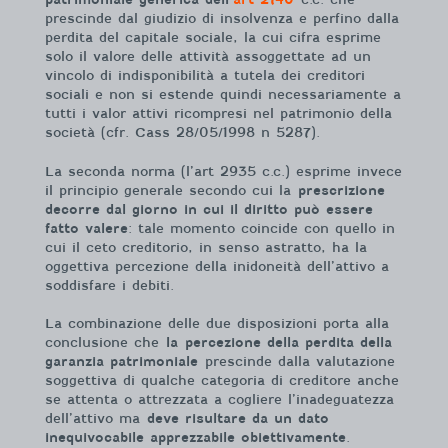
prescinde dal giudizio di insolvenza e perfino dalla
perdita del capitale sociale, la cui cifra esprime
solo il valore delle attività assoggettate ad un
vincolo di indisponibilità a tutela dei creditori
sociali e non si estende quindi necessariamente a
tutti i valor attivi ricompresi nel patrimonio della
società (cfr. Cass 28/05/1998 n 5287).
La seconda norma (l’art 2935 c.c.) esprime invece
il principio generale secondo cui la
prescrizione
decorre dal giorno in cui il diritto può essere
fatto valere
: tale momento coincide con quello in
cui il ceto creditorio, in senso astratto, ha la
oggettiva percezione della inidoneità dell’attivo a
soddisfare i debiti.
La combinazione delle due disposizioni porta alla
conclusione che
la
percezione della perdita della
garanzia patrimoniale
prescinde dalla valutazione
soggettiva di qualche categoria di creditore anche
se attenta o attrezzata a cogliere l’inadeguatezza
dell’attivo ma
deve risultare da un dato
inequivocabile apprezzabile obiettivamente
.