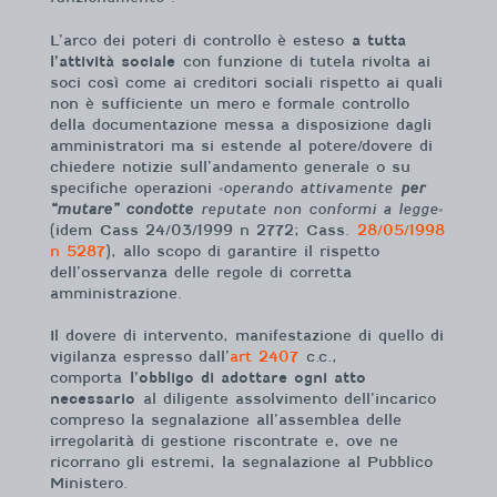
L’arco dei poteri di controllo è esteso
a tutta
l’attività sociale
con funzione di tutela rivolta ai
soci così come ai creditori sociali rispetto ai quali
non è sufficiente un mero e formale controllo
della documentazione messa a disposizione dagli
amministratori ma si estende al potere/dovere di
chiedere notizie sull’andamento generale o su
specifiche operazioni «
operando attivamente
per
“mutare” condotte
reputate non conformi a legge
»
(idem Cass 24/03/1999 n 2772; Cass.
28/05/1998
n 5287
), allo scopo di garantire il rispetto
dell’osservanza delle regole di corretta
amministrazione.
Il dovere di intervento, manifestazione di quello di
vigilanza espresso dall’
art 2407
c.c.,
comporta
l’obbligo di adottare ogni atto
necessario
al diligente assolvimento dell’incarico
compreso la segnalazione all’assemblea delle
irregolarità di gestione riscontrate e, ove ne
ricorrano gli estremi, la segnalazione al Pubblico
Ministero.