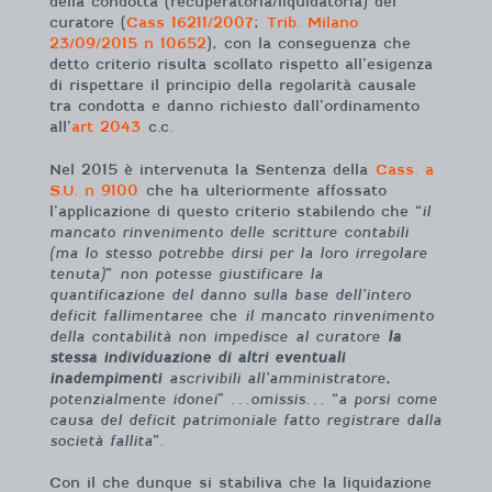
della condotta (recuperatoria/liquidatoria) del
curatore (
Cass 16211/2007
;
Trib. Milano
23/09/2015 n 10652
), con la conseguenza che
detto criterio risulta scollato rispetto all’esigenza
di rispettare il principio della regolarità causale
tra condotta e danno richiesto dall’ordinamento
all’
art 2043
c.c.
Nel 2015 è intervenuta la Sentenza della
Cass. a
S.U. n 9100
che ha ulteriormente affossato
l’applicazione di questo criterio stabilendo che “
il
mancato rinvenimento delle scritture contabili
(ma lo stesso potrebbe dirsi per la loro irregolare
tenuta)
”
non potesse giustificare la
quantificazione del danno sulla base dell’intero
deficit fallimentare
e che
il mancato rinvenimento
della contabilità non impedisce
al curatore
la
stessa individuazione di altri eventuali
inadempimenti
ascrivibili all’amministratore,
potenzialmente idonei
” …
omissis
… “
a porsi come
causa del deficit patrimoniale fatto registrare dalla
società fallita
”.
Con il che dunque si stabiliva che la liquidazione