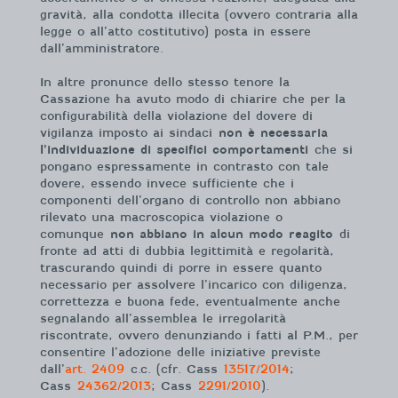
gravità, alla condotta illecita (ovvero contraria alla
legge o all’atto costitutivo) posta in essere
dall’amministratore.
In altre pronunce dello stesso tenore la
Cassazione ha avuto modo di chiarire che per la
configurabilità della violazione del dovere di
vigilanza imposto ai sindaci
non è necessaria
l’individuazione di specifici comportamenti
che si
pongano espressamente in contrasto con tale
dovere, essendo invece sufficiente che i
componenti dell’organo di controllo non abbiano
rilevato una macroscopica violazione o
comunque
non abbiano in alcun modo reagito
di
fronte ad atti di dubbia legittimità e regolarità,
trascurando quindi di porre in essere quanto
necessario per assolvere l’incarico con diligenza,
correttezza e buona fede, eventualmente anche
segnalando all’assemblea le irregolarità
riscontrate, ovvero denunziando i fatti al P.M., per
consentire l’adozione delle iniziative previste
dall’
art. 2409
c.c. (cfr. Cass
13517/2014
;
Cass
24362/2013
; Cass
2291/2010
).