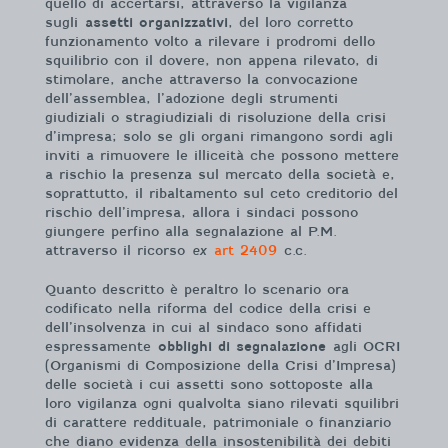
quello di accertarsi, attraverso la vigilanza
sugli
assetti organizzativi
, del loro corretto
funzionamento volto a rilevare i prodromi dello
squilibrio con il dovere, non appena rilevato, di
stimolare, anche attraverso la convocazione
dell’assemblea, l’adozione degli strumenti
giudiziali o stragiudiziali di risoluzione della crisi
d’impresa; solo se gli organi rimangono sordi agli
inviti a rimuovere le illiceità che possono mettere
a rischio la presenza sul mercato della società e,
soprattutto, il ribaltamento sul ceto creditorio del
rischio dell’impresa, allora i sindaci possono
giungere perfino alla segnalazione al P.M.
attraverso il ricorso
ex
art 2409
c.c.
Quanto descritto è peraltro lo scenario ora
codificato nella riforma del codice della crisi e
dell’insolvenza in cui al sindaco sono affidati
espressamente
obblighi di segnalazione
agli OCRI
(Organismi di Composizione della Crisi d’Impresa)
delle società i cui assetti sono sottoposte alla
loro vigilanza ogni qualvolta siano rilevati squilibri
di carattere reddituale, patrimoniale o finanziario
che diano evidenza della insostenibilità dei debiti