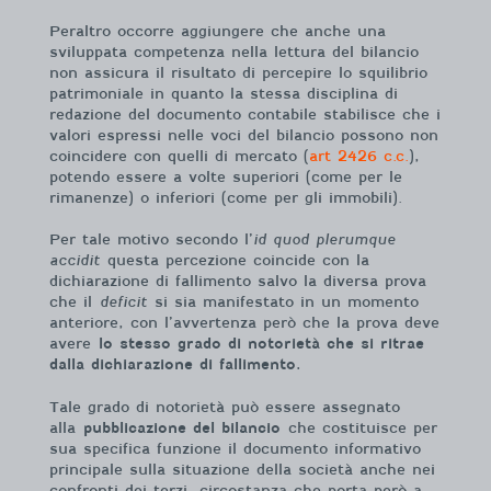
Peraltro occorre aggiungere che anche una
sviluppata competenza nella lettura del bilancio
non assicura il risultato di percepire lo squilibrio
patrimoniale in quanto la stessa disciplina di
redazione del documento contabile stabilisce che i
valori espressi nelle voci del bilancio possono non
coincidere con quelli di mercato (
art 2426 c.c.
),
potendo essere a volte superiori (come per le
rimanenze) o inferiori (come per gli immobili).
Per tale motivo secondo l’
id quod plerumque
accidit
questa percezione coincide con la
dichiarazione di fallimento salvo la diversa prova
che il
deficit
si sia manifestato in un momento
anteriore, con l’avvertenza però che la prova deve
avere
lo stesso grado di notorietà che si ritrae
dalla dichiarazione di fallimento.
Tale grado di notorietà può essere assegnato
alla
pubblicazione del bilancio
che costituisce per
sua specifica funzione il documento informativo
principale sulla situazione della società anche nei
confronti dei terzi, circostanza che porta però a