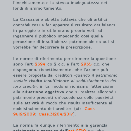
l’indebitamento e la stessa inadeguatezza dei
fondi di ammortamento.
La Cassazione obietta tuttavia che gli artifici
contabili tesi a far apparire il risultato dei bilanci
in pareggio o in utile erano proprio volti ad
ingannare il pubblico impedendo così quella
percezione di insufficienza patrimoniale da cui si
vorrebbe far decorrere la prescrizione.
Le norme di riferimento per dirimere la questione
sono l’art
2394
co 2 c.c. e l’art
2935
c.c. che
dispongono, rispettivamente, che l’azione può
essere proposta dai creditori «
quando il patrimonio
sociale
risulta
insufficiente al soddisfacimento dei
loro credit
i»; in tal modo si richiama l’attenzione
alla
situazione oggettiva
che si realizza allorché il
patrimonio presenti un’eccedenza delle passività
sulle attività di modo che risulti insufficiente al
soddisfacimento dei creditori (cfr.
Cass
9619/2009
;
Cass.31204/2017
).
La norma fa dunque riferimento alla
garanzia
patrimoniale generica dell’
art 2740
c.c. che