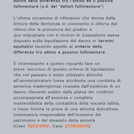
danno della differenza tra l’attivo ed il passivo
fallimentare (c.d. del “deficit fallimentare”)
L’ultima occasione di riflessioni che deriva dalla
lettura della Sentenza in commento è offerta dal
rilievo che la pronuncia del giudice
a
quo
impugnata con il ricorso in Cassazione aveva
disposto sulla liquidazione del danno in
termini
equitativi
facendo appello al
criterio della
differenza tra attivo e passivo fallimentare
.
È interessante a questo riguardo fare un
breve
excursus
di questo criterio di liquidazione
che nel passato è stato utilizzato allorché
all’amministratore fosse attribuita una condotta di
generica inadempienza ricavata dall’evidenza di un
danno rilevante subito dalla platea dei creditori,
accompagnata all’assenza o completa
inattendibilità della contabilità della società fallita,
o fosse fornita la prova di una attività distrattiva
sistematica responsabile dell’erosione del
patrimonio e del dissesto della società
(Cass
9252/1997
; Cass
2538/2005
).