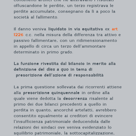
offuscandone le perdite, un terzo registrava le
perdite accumulate, consegnano da lì a poco la
società al fallimento.
Il danno veniva
liquidato in via equitativa
ex
art
1226
c.c. nella misura della differenza tra attivo e
passivo fallimentare, con un ridimensionamento
in appello di circa un terzo dell’ammontare
determinato in primo grado.
La funzione rivestita dal bilancio in merito alla
definizione del
dies a quo
in tema di
prescrizione dell’azione di responsabilità
La prima questione sollevata dai ricorrenti attiene
alla
prescrizione quinquennale
in ordine alla
quale viene dedotta la
decorrenza
risalente al
primo dei due bilanci precedenti a quello in
perdita in quanto, ancorché artefatti, avrebbero
consentito egualmente ai creditori di evincere
l’insufficienza patrimoniale deducendola dalle
relazioni dei sindaci ove veniva evidenziato lo
squilibrio patrimoniale, la sottocapitalizzazione,