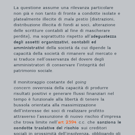
La questione assume una rilevanza particolare
non già e non tanto di fronte a condotte isolate e
platealmente illecite di
mala gestio
(distrazioni,
distribuzione illecita di fondi ai soci, alterazione
delle scritture contabili al fine di mascherare
perdite), ma soprattutto rispetto all’
adeguatezza
degli assetti organizzativi, contabili ed
amministrativi
della società da cui dipende la
capacità della società di rimanere sul mercato e
si traduce nell’osservanza del dovere degli
amministratori di conservare l’integrità del
patrimonio sociale.
Il monitoraggio costante del
going
concern
ovverosia della capacità di produrre
risultati positivi e generare flussi finanziari nel
tempo è funzionale alla libertà di tenere la
bussola orientata alla massimizzazione
dell’interesse dei soci di realizzare profitto
attraverso l’assunzione di nuovo rischio d’impresa
che trova limite nell’
art 2394
c.c. che
sanziona le
condotte traslative del rischio
sui creditori
sociali in prossimità dell’insolvenza, obbligando gli