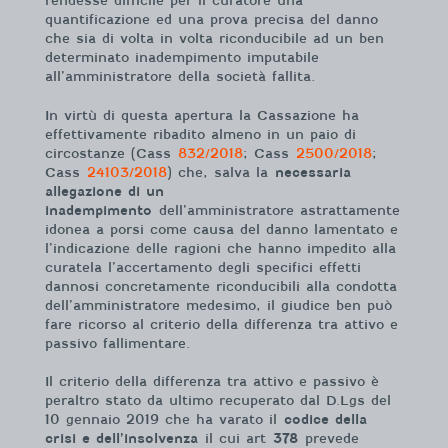
rendesse difficile per il curatore una
quantificazione ed una prova precisa del danno
che sia di volta in volta riconducibile ad un ben
determinato inadempimento imputabile
all’amministratore della società fallita.
In virtù di questa apertura la Cassazione ha
effettivamente ribadito almeno in un paio di
circostanze (Cass
832/2018
; Cass
2500/2018
;
Cass
24103/2018
) che, salva la
necessaria
allegazione di un
inadempimento
dell’amministratore astrattamente
idonea a porsi come causa del danno lamentato e
l’indicazione delle ragioni che hanno impedito alla
curatela l’accertamento degli specifici effetti
dannosi concretamente riconducibili alla condotta
dell’amministratore medesimo, il giudice ben può
fare ricorso al criterio della differenza tra attivo e
passivo fallimentare.
Il criterio della differenza tra attivo e passivo è
peraltro stato da ultimo recuperato dal D.Lgs del
10 gennaio 2019 che ha varato il
codice della
crisi e dell’insolvenza
il cui art
378
prevede