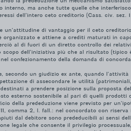
tuando la prededuzione un meccanismo satisfattor
uo interno, ma anche tutte quelle che interferis
ressi dell’intero ceto creditorio (Cass. civ. sez.
ime un’attitudine di vantaggio per il ceto credito
 organizzato e attiene a crediti maturati in capo
perciò al di fuori di un diretto controllo dei rela
scopo dell’iniziativa più che al risultato (tipico 
lo nel confezionamento della domanda di concorda
, secondo un giudizio ex ante, quando l’attività o
ttazione di assecondare le utilità (patrimoniali,
 destinati a prendere posizione sulla proposta de
to esterno sostenibile al pari di quelli prodotti d
io della prededuzione viene previsto per un’ipotes
 111, comma 2, l. fall.: nel concordato con riserva 
uti dal debitore sono prededucibili ai sensi dell’art
ne legale che consente il privilegio processuale