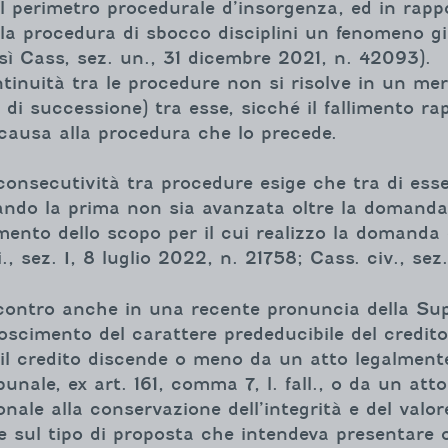
perimetro procedurale d’insorgenza, ed in rapport
lla procedura di sbocco disciplini un fenomeno giu
osì Cass, sez. un., 31 dicembre 2021, n. 42093).
ntinuità tra le procedure non si risolve in un m
 di successione) tra esse, sicché il fallimento ra
causa alla procedura che lo precede.
onsecutività tra procedure esige che tra di esse
uando la prima non sia avanzata oltre la domand
ento dello scopo per il cui realizzo la domanda è
, sez. I, 8 luglio 2022, n. 21758; Cass. civ., sez
iscontro anche in una recente pronuncia della Su
noscimento del carattere prededucibile del credi
 il credito discende o meno da un atto legalment
nale, ex art. 161, comma 7, l. fall., o da un atto
nale alla conservazione dell’integrità e del valore
ore sul tipo di proposta che intendeva presentare