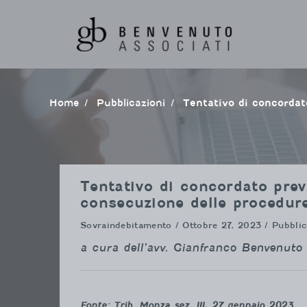
Vai
al
contenuto
Home
pubblicazioni
Tentativo di concorda
Tentativo di concordato preve
consecuzione delle procedur
Sovraindebitamento
/ Ottobre 27, 2023 / Pubblic
a cura dell’avv. Gianfranco Benvenuto
Fonte: Trib. Monza sez. III, 27 gennaio 2023