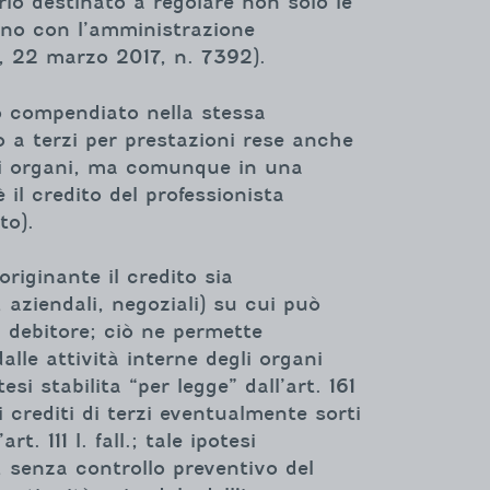
io destinato a regolare non solo le
cono con l’amministrazione
 I, 22 marzo 2017, n. 7392).
rio compendiato nella stessa
 a terzi per prestazioni rese anche
tivi organi, ma comunque in una
è il credito del professionista
to).
riginante il credito sia
 aziendali, negoziali) su cui può
l debitore; ciò ne permette
alle attività interne degli organi
i stabilita “per legge” dall’art. 161
i crediti di terzi eventualmente sorti
. 111 l. fall.; tale ipotesi
, senza controllo preventivo del