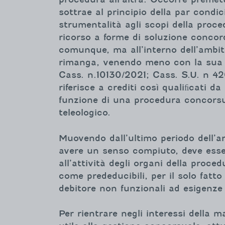
sottrae al principio della par condi
strumentalità agli scopi della proced
ricorso a forme di soluzione concor
comunque, ma all’interno dell’ambit
rimanga, venendo meno con la sua 
Cass. n.10130/2021; Cass. S.U. n 4209
riferisce a crediti così qualiﬁcati d
funzione di una procedura concorsual
teleologico.
Muovendo dall’ultimo periodo dell’art
avere un senso compiuto, deve essere
all’attività degli organi della proced
come prededucibili, per il solo fatto
debitore non funzionali ad esigenze d
Per rientrare negli interessi della 