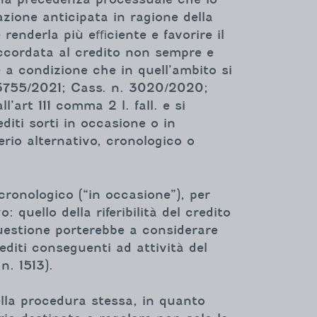
azione anticipata in ragione della
 renderla più eﬃciente e favorire il
accordata al credito non sempre e
 a condizione che in quell’ambito si
36755/2021; Cass. n. 3020/2020;
’art 111 comma 2 l. fall. e si
editi sorti in occasione o in
erio alternativo, cronologico o
 cronologico (“in occasione”), per
uello della riferibilità del credito
n questione porterebbe a considerare
rediti conseguenti ad attività del
n. 1513).
della procedura stessa, in quanto