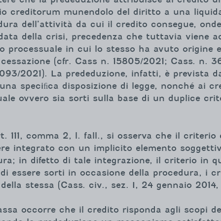
cio creditorum munendolo del diritto a una liquid
ura dell’attività da cui il credito consegue, onde
data della crisi, precedenza che tuttavia viene 
o processuale in cui lo stesso ha avuto origine e
cessazione (cfr. Cass n. 15805/2021; Cass. n. 
3/2021). La prededuzione, infatti, è prevista dall
a una speciﬁca disposizione di legge, nonché ai cr
e ovvero sia sorti sulla base di un duplice crit
. 111, comma 2, l. fall., si osserva che il criterio
 integrato con un implicito elemento soggettivo: q
ura; in difetto di tale integrazione, il criterio i
 di essere sorti in occasione della procedura, i c
ella stessa (Cass. civ., sez. I, 24 gennaio 2014, 
massa occorre che il credito risponda agli scopi 