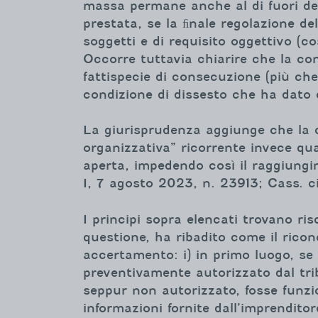
massa permane anche al di fuori del 
prestata, se la ﬁnale regolazione de
soggetti e di requisito oggettivo (c
Occorre tuttavia chiarire che la co
fattispecie di consecuzione (più che
condizione di dissesto che ha dato 
La giurisprudenza aggiunge che la c
organizzativa” ricorrente invece q
aperta, impedendo così il raggiungim
I, 7 agosto 2023, n. 23913; Cass. ci.
I principi sopra elencati trovano r
questione, ha ribadito come il rico
accertamento: i) in primo luogo, se
preventivamente autorizzato dal tribu
seppur non autorizzato, fosse funzio
informazioni fornite dall’imprendit