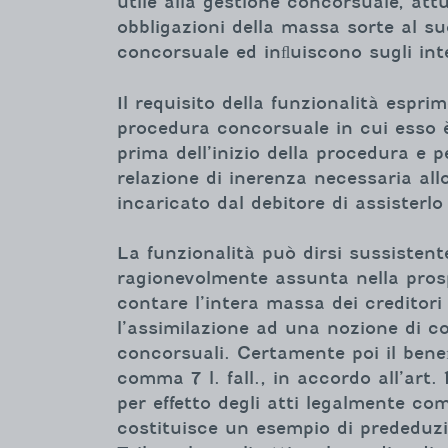
utile alla gestione concorsuale, at
obbligazioni della massa sorte al s
concorsuale ed inﬂuiscono sugli inte
Il requisito della funzionalità espr
procedura concorsuale in cui esso è
prima dell’inizio della procedura e 
relazione di inerenza necessaria allo 
incaricato dal debitore di assister
La funzionalità può dirsi sussistente
ragionevolmente assunta nella prospe
contare l’intera massa dei creditori
l’assimilazione ad una nozione di cos
concorsuali. Certamente poi il beneﬁc
comma 7 l. fall., in accordo all’art.
per effetto degli atti legalmente compi
costituisce un esempio di prededuzio