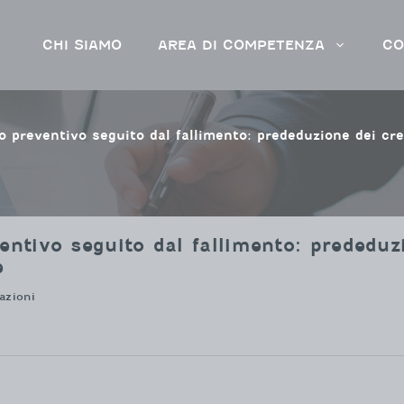
CHI SIAMO
AREA DI COMPETENZA
CO
to preventivo seguito dal fallimento: prededuzione dei cr
ntivo seguito dal fallimento: prededuzi
e
azioni