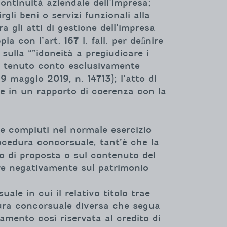
continuità aziendale dell’impresa;
gli beni o servizi funzionali alla
a gli atti di gestione dell’impresa
ia con l’art. 167 l. fall. per deﬁnire
 sulla “”idoneità a pregiudicare i
ri, tenuto conto esclusivamente
29 maggio 2019, n. 14713); l’atto di
ne in un rapporto di coerenza con la
se compiuti nel normale esercizio
ocedura concorsuale, tant’è che la
po di proposta o sul contenuto del
dere negativamente sul patrimonio
le in cui il relativo titolo trae
dura concorsuale diversa che segua
amento così riservata al credito di