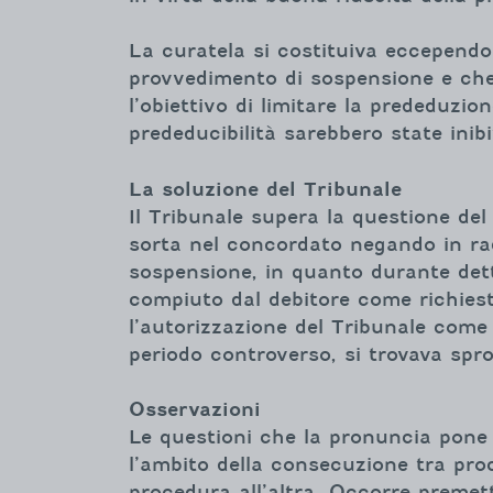
La curatela si costituiva eccependo
provvedimento di sospensione e che l
l’obiettivo di limitare la prededuzio
prededucibilità sarebbero state inib
La soluzione del Tribunale
Il Tribunale supera la questione de
sorta nel concordato negando in rad
sospensione, in quanto durante dett
compiuto dal debitore come richiest
l’autorizzazione del Tribunale come r
periodo controverso, si trovava spro
Osservazioni
Le questioni che la pronuncia pone 
l’ambito della consecuzione tra proc
procedura all’altra. Occorre premet