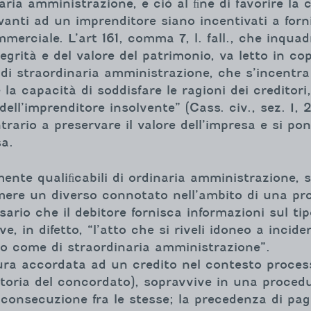
naria amministrazione, e ciò al ﬁne di favorire la 
anti ad un imprenditore siano incentivati a fornir
erciale. L’art 161, comma 7, l. fall., che inquadr
egrità e del valore del patrimonio, va letto in copp
o di straordinaria amministrazione, che s’incentra
la capacità di soddisfare le ragioni dei credito
dell’imprenditore insolvente” (Cass. civ., sez. I, 
rario a preservare il valore dell’impresa e si po
sa.
mente qualiﬁcabili di ordinaria amministrazione, 
mere un diverso connotato nell’ambito di una pr
ario che il debitore fornisca informazioni sul ti
e, in difetto, “l’atto che si riveli idoneo a inci
to come di straordinaria amministrazione”.
ra accordata ad un credito nel contesto processua
atoria del concordato), sopravvive in una proce
 consecuzione fra le stesse; la precedenza di pag