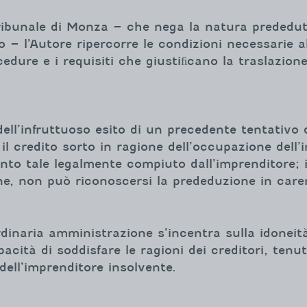
ibunale di Monza – che nega la natura prededutt
– l’Autore ripercorre le condizioni necessarie al
edure e i requisiti che giustiﬁcano la traslazio
dell’infruttuoso esito di un precedente tentativo
l credito sorto in ragione dell’occupazione dell’i
nto tale legalmente compiuto dall’imprenditore; 
ne, non può riconoscersi la prededuzione in caren
dinaria amministrazione s’incentra sulla idoneità 
acità di soddisfare le ragioni dei creditori, ten
 dell’imprenditore insolvente.