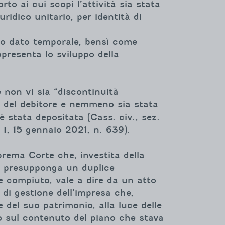
o ai cui scopi l’attività sia stata
ridico unitario, per identità di
ero dato temporale, bensì come
ppresenta lo sviluppo della
 non vi sia “discontinuità
a del debitore e nemmeno sia stata
 stata depositata (Cass. civ., sez.
. I, 15 gennaio 2021, n. 639).
prema Corte che, investita della
to presupponga un duplice
e compiuto, vale a dire da un atto
 di gestione dell’impresa che,
 del suo patrimonio, alla luce delle
 o sul contenuto del piano che stava