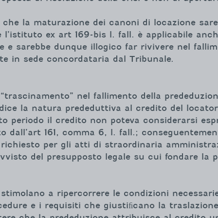
 che la maturazione dei canoni di locazione sare
’istituto ex art 169-bis l. fall. è applicabile anc
ne e sarebbe dunque illogico far rivivere nel fall
ite in sede concordataria dal Tribunale.
l “trascinamento” nel fallimento della prededuzio
ice la natura prededuttiva al credito del locator
o periodo il credito non poteva considerarsi esp
o dall’art 161, comma 6, l. fall.; conseguenteme
ichiesto per gli atti di straordinaria amministraz
vvisto del presupposto legale su cui fondare la 
stimolano a ripercorrere le condizioni necessarie
edure e i requisiti che giustiﬁcano la traslazio
tere che la prededuzione attribuisce al credito 