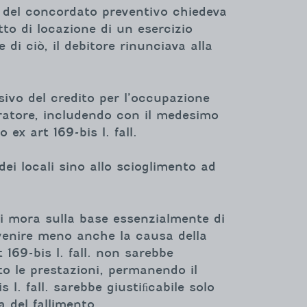
a del concordato preventivo chiedeva
tto di locazione di un esercizio
di ciò, il debitore rinunciava alla
sivo del credito per l’occupazione
uratore, includendo con il medesimo
ex art 169-bis l. fall.
dei locali sino allo scioglimento ad
di mora sulla base essenzialmente di
 venire meno anche la causa della
rt 169-bis l. fall. non sarebbe
tto le prestazioni, permanendo il
s l. fall. sarebbe giustiﬁcabile solo
a del fallimento.