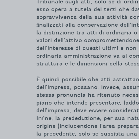
Tribunale sugli atti, solo se di ordi
esso opera a tutela dei terzi che dav
sopravvivenza della sua attività comm
ﬁnalizzati alla conservazione dell’int
la distinzione tra atti di ordinaria 
valori dell’attivo compromettendone 
dell’interesse di questi ultimi e non 
ordinaria amministrazione va al cont
struttura e le dimensioni della stes
È quindi possibile che atti astratta
dell’impresa, possano, invece, assu
stessa pronuncia ha ritenuto necess
piano che intende presentare, laddov
dell’impresa, deve essere considera
Inﬁne, la prededuzione, per sua natu
origine (includendone l’area prepar
la precedente, solo se sussista una