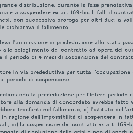
 grande distribuzione, durante la fase prenotativ
nale a sospendere ex art 169-bis l. fall. il contra
si, con successiva proroga per altri due; a valle 
 dichiarava il fallimento.
edeva l’ammissione in prededuzione allo stato pas
no allo scioglimento del contratto ad opera del c
il periodo di 4 mesi di sospensione del contratto 
atore in via prededuttiva per tutta l’occupazione 
el periodo di sospensione.
reclamando la prededuzione per l’intero periodo 
ebitore alla domanda di concordato avrebbe fatto
bero trasferiti nel fallimento; ii) l’istituto dell’a
 in ragione dell’impossibilità di sospendere in fa
ali; iii) la sospensione dei contratti ex art. 169-bi
roposta di risoluzione della crisi e non di apertur