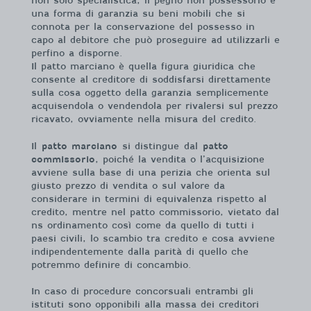
non solo specialistica, il pegno non possessorio è
una forma di garanzia su beni mobili che si
connota per la conservazione del possesso in
capo al debitore che può proseguire ad utilizzarli e
perfino a disporne.
Il patto marciano è quella figura giuridica che
consente al creditore di soddisfarsi direttamente
sulla cosa oggetto della garanzia semplicemente
acquisendola o vendendola per rivalersi sul prezzo
ricavato, ovviamente nella misura del credito.
Il
patto marciano
si distingue dal
patto
commissorio
, poiché la vendita o l’acquisizione
avviene sulla base di una perizia che orienta sul
giusto prezzo di vendita o sul valore da
considerare in termini di equivalenza rispetto al
credito, mentre nel patto commissorio, vietato dal
ns ordinamento così come da quello di tutti i
paesi civili, lo scambio tra credito e cosa avviene
indipendentemente dalla parità di quello che
potremmo definire di concambio.
In caso di procedure concorsuali entrambi gli
istituti sono opponibili alla massa dei creditori