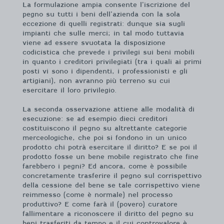
La formulazione ampia consente l’iscrizione del
pegno su tutti i beni dell’azienda con la sola
eccezione di quelli registrati: dunque sia sugli
impianti che sulle merci; in tal modo tuttavia
viene ad essere svuotata la disposizione
codicistica che prevede i privilegi sui beni mobili
in quanto i creditori privilegiati (tra i quali ai primi
posti vi sono i dipendenti, i professionisti e gli
artigiani), non avranno più terreno su cui
esercitare il loro privilegio.
La seconda osservazione attiene alle modalità di
esecuzione: se ad esempio dieci creditori
costituiscono il pegno su altrettante categorie
merceologiche, che poi si fondono in un unico
prodotto chi potrà esercitare il diritto? E se poi il
prodotto fosse un bene mobile registrato che fine
farebbero i pegni? Ed ancora, come è possibile
concretamente trasferire il pegno sul corrispettivo
della cessione del bene se tale corrispettivo viene
reimmesso (come è normale) nel processo
produttivo? E come farà il (povero) curatore
fallimentare a riconoscere il diritto del pegno su
beni trasferiti da tempo e il cui controvalore è