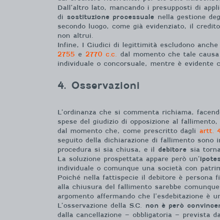
Dall’altro lato, mancando i presupposti di appli
di
sostituzione processuale
nella gestione deg
secondo luogo, come già evidenziato, il credit
non altrui.
Infine, I Giudici di legittimità escludono anche
2755
e
2770 c.c.
dal momento che tale causa d
individuale o concorsuale, mentre è evidente c
4. Osservazioni
L’ordinanza che si commenta richiama, facendo
spese del giudizio di opposizione al falliment
dal momento che, come prescritto dagli
artt.
seguito della dichiarazione di fallimento sono i
procedura si sia chiusa, e il
debitore
sia torn
La soluzione prospettata appare però un’
ipote
individuale o comunque una società con patrim
Poiché nella fattispecie il debitore è persona f
alla chiusura del fallimento sarebbe comunque f
argomento affermando che l’esdebitazione è un
L’osservazione della S.C.
non è però convince
dalla cancellazione – obbligatoria – prevista da