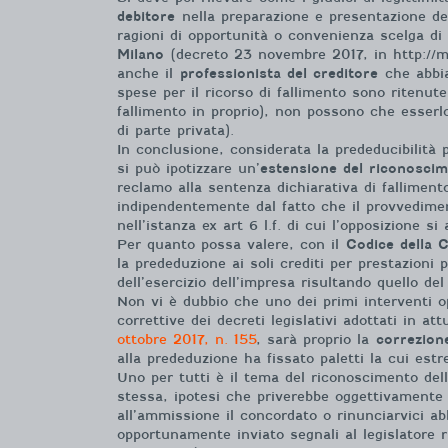
debitore
nella preparazione e presentazione dell
ragioni di opportunità o convenienza scelga di 
Milano
(decreto 23 novembre 2017, in http://mo
anche il
professionista del creditore
che abbia 
spese per il ricorso di fallimento sono ritenut
fallimento in proprio), non possono che esserl
di parte privata).
In conclusione, considerata la prededucibilità p
si può ipotizzare un’
estensione del riconosci
reclamo alla sentenza dichiarativa di falliment
indipendentemente dal fatto che il provvedimen
nell’istanza ex art 6 l.f. di cui l’opposizione 
Per quanto possa valere, con il
Codice della C
la prededuzione ai soli crediti per prestazioni 
dell’esercizio dell’impresa risultando quello de
Non vi è dubbio che uno dei primi interventi 
correttive dei decreti legislativi adottati in at
ottobre 2017, n. 155
, sarà proprio la
correzion
alla prededuzione ha fissato paletti la cui est
Uno per tutti è il tema del riconoscimento dell
stessa, ipotesi che priverebbe oggettivamente d
all’ammissione il concordato o rinunciarvici ab
opportunamente inviato segnali al legislatore 