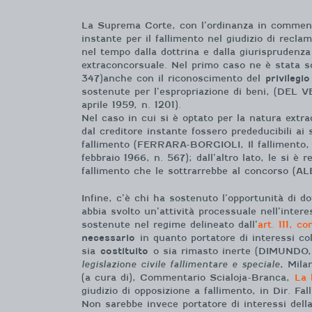
La Suprema Corte, con l’ordinanza in commento,
instante per il fallimento nel giudizio di recla
nel tempo dalla dottrina e dalla giurisprudenza
extraconcorsuale. Nel primo caso ne è stata 
347)anche con il riconoscimento del
privilegio
sostenute per l’espropriazione di beni, (DEL V
aprile 1959, n. 1201).
Nel caso in cui si è optato per la natura extra
dal creditore instante fossero prededucibili ai s
fallimento (FERRARA-BORGIOLI, Il fallimento, 
febbraio 1966, n. 567); dall’altro lato, le si è
fallimento che le sottrarrebbe al concorso (AL
Infine, c’è chi ha sostenuto l’opportunità di d
abbia svolto un’attività processuale nell’intere
sostenute nel regime delineato dall’
art. 111, co
necessario
in quanto portatore di interessi col
sia
costituito
o sia rimasto inerte (DIMUNDO,
legislazione civile fallimentare e speciale
, Mil
(a cura di), Commentario Scialoja-Branca,
La 
giudizio di opposizione a fallimento, in Dir. Fall
Non sarebbe invece portatore di interessi dell