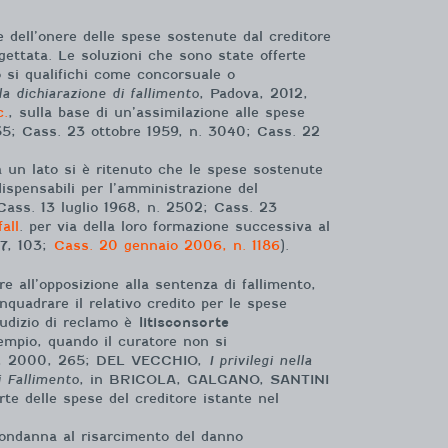
 dell’onere delle spese sostenute dal creditore
igettata. Le soluzioni che sono state offerte
o si qualifichi come concorsuale o
la dichiarazione di fallimento
, Padova, 2012,
c.
, sulla base di un’assimilazione alle spese
 55; Cass. 23 ottobre 1959, n. 3040; Cass. 22
Da un lato si è ritenuto che le spese sostenute
ispensabili per l’amministrazione del
Cass. 13 luglio 1968, n. 2502; Cass. 23
fall
. per via della loro formazione successiva al
87, 103;
Cass. 20 gennaio 2006, n. 1186
).
re all’opposizione alla sentenza di fallimento,
nquadrare il relativo credito per le spese
giudizio di reclamo è
litisconsorte
mpio, quando il curatore non si
o, 2000, 265; DEL VECCHIO,
I privilegi nella
i Fallimento
, in BRICOLA, GALGANO, SANTINI
e delle spese del creditore istante nel
 condanna al risarcimento del danno