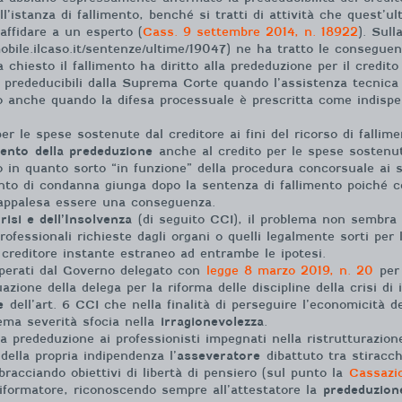
’istanza di fallimento, benché si tratti di attività che quest’u
affidare a un esperto (
Cass. 9 settembre 2014, n. 18922
). Sull
bile.ilcaso.it/sentenze/ultime/19047) ne ha tratto le consegue
chiesto il fallimento ha diritto alla prededuzione per il credito d
e prededucibili dalla Suprema Corte quando l’assistenza tecnica
o anche quando la difesa processuale è prescritta come indispen
er le spese sostenute dal creditore ai fini del ricorso di fallim
mento
della prededuzione
anche al credito per le spese sostenute
o in quanto sorto “in funzione” della procedura concorsuale ai s
to di condanna giunga dopo la sentenza di fallimento poiché cer
si appalesa essere una conseguenza.
risi e dell’Insolvenza
(di seguito CCI), il problema non sembra 
professionali richieste dagli organi o quelli legalmente sorti pe
l creditore instante estraneo ad entrambe le ipotesi.
operati dal Governo delegato con
legge 8 marzo 2019, n. 20
per 
tuazione della delega per la riforma delle discipline della crisi di
e
dell’art. 6 CCI che nella finalità di perseguire l’economicità 
rema severità sfocia nella
irragionevolezza
.
a prededuzione ai professionisti impegnati nella ristrutturazion
ella propria indipendenza l’
asseveratore
dibattuto tra stiracchi
bracciando obiettivi di libertà di pensiero (sul punto la
Cassazi
riformatore, riconoscendo sempre all’attestatore la
prededuzion