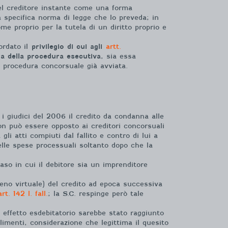
 del creditore instante come una forma
 specifica norma di legge che lo preveda; in
e proprio per la tutela di un diritto proprio e
ordato il
privilegio di cui agli
artt.
a della procedura esecutiva
, sia essa
a procedura concorsuale già avviata.
 i giudici del 2006 il credito da condanna alle
on può essere opposto ai creditori concorsuali
 gli atti compiuti dal fallito e contro di lui a
delle spese processuali soltanto dopo che la
caso in cui il debitore sia un imprenditore
lmeno virtuale) del credito ad epoca successiva
rt. 142 l. fall.
; la S.C. respinge però tale
o effetto esdebitatorio sarebbe stato raggiunto
llimenti, considerazione che legittima il quesito