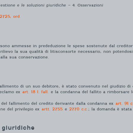
tione e le soluzioni giuridiche – 4. Osservazioni
2725, ord.
 sono ammesse in prededuzione le spese sostenute dal creditore 
rilievo la sua qualità di litisconsorte necessario, non potendos
 alla sua conservazione.
allimento di un suo debitore, è stato convenuto nel giudizio di o
 reclamo ex
art. 18 l. fall.
e la condanna del fallito a rimborsare l
o del fallimento del credito derivante dalla condanna ex
art. 91 c
ne del privilegio ex
artt. 2755
e
2770 c.c.
; la domanda è stata 
 giuridiche