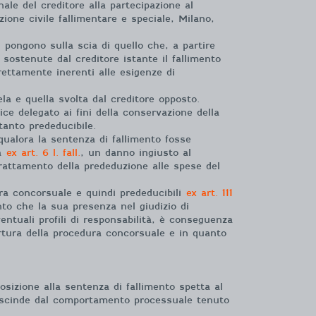
le del creditore alla partecipazione al
ione civile fallimentare e speciale, Milano,
 si pongono sulla scia di quello che, a partire
sostenute dal creditore istante il fallimento
ettamente inerenti alle esigenze di
ela e quella svolta dal creditore opposto.
ice delegato ai fini della conservazione della
tanto prededucibile.
qualora la sentenza di fallimento fosse
za
ex art. 6 l. fall.
, un danno ingiusto al
trattamento della prededuzione alle spese del
ura concorsuale e quindi prededucibili
ex art. 111
to che la sua presenza nel giudizio di
entuali profili di responsabilità, è conseguenza
pertura della procedura concorsuale e in quanto
osizione alla sentenza di fallimento spetta al
rescinde dal comportamento processuale tenuto