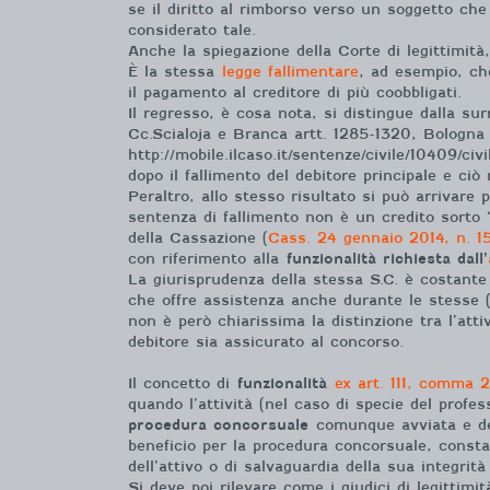
se il diritto al rimborso verso un soggetto ch
considerato tale.
Anche la spiegazione della Corte di legittimità
È la stessa
legge fallimentare
, ad esempio, ch
il pagamento al creditore di più coobbligati.
Il regresso, è cosa nota, si distingue dalla
Cc.Scialoja e Branca artt. 1285-1320, Bologn
http://mobile.ilcaso.it/sentenze/civile/10409/ci
dopo il fallimento del debitore principale e ci
Peraltro, allo stesso risultato si può arrivare 
sentenza di fallimento non è un credito sorto 
della Cassazione (
Cass. 24 gennaio 2014, n. 1
con riferimento alla
funzionalità richiesta dall’
La giurisprudenza della stessa S.C. è costante 
che offre assistenza anche durante le stesse 
non è però chiarissima la distinzione tra l’atti
debitore sia assicurato al concorso.
Il concetto di
funzionalità
ex art. 111, comma 2 l
quando l’attività (nel caso di specie del profe
procedura concorsuale
comunque avviata e d
beneficio per la procedura concorsuale, consta
dell’attivo o di salvaguardia della sua integrità
Si deve poi rilevare come i giudici di legittim