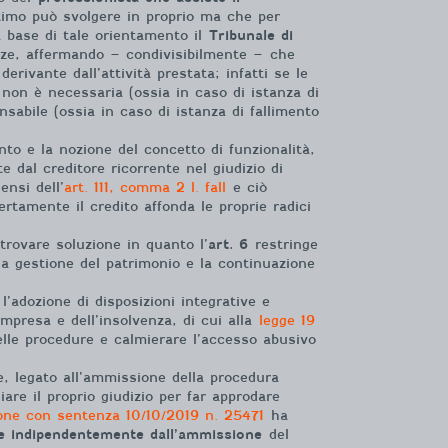
ltimo può svolgere in proprio ma che per
a base di tale orientamento il
Tribunale di
nze, affermando – condivisibilmente – che
erivante dall’attività prestata; infatti se le
 non è necessaria (ossia in caso di istanza di
sabile (ossia in caso di istanza di fallimento
ento e la nozione del concetto di funzionalità,
 dal creditore ricorrente nel giudizio di
ensi dell’
art. 111, comma 2 l. fall
e ciò
tamente il credito affonda le proprie radici
trovare soluzione in quanto l’
art. 6
restringe
r la gestione del patrimonio e la continuazione
l’adozione di disposizioni integrative e
 impresa e dell’insolvenza, di cui alla
legge 19
delle procedure e calmierare l’accesso abusivo
e, legato all’ammissione della procedura
are il proprio giudizio per far approdare
one con sentenza 10/10/2019 n. 25471
ha
e indipendentemente dall’ammissione
del