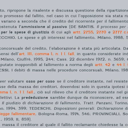
 ripropone la risalente e discussa questione della ripartizione
mo promosso dal fallito, nel caso in cui l’opposizione sia stata r
 variano a seconda che il credito del ricorrente per il falliment
sostenuta
l’ammissione al passivo
(DE SANTIS,
Il processo per 
 per le spese di giustizia
di cui agli
artt. 2755
,
2770
e
2777 c.
ECCHIO, Le spese e gli interessi nel fallimento, Milano, 1988,
concorsuale del credito, l’elaborazione è stata più articolata. 
ensi dell’
art. 111, comma 1, n. 1 l. fall
. in quanto considerate ind
Milano, Giuffrè, 1995, 244; Cass. 22 dicembre 1972, n. 3659; 
 reputate inopponibili al fallimento a norma degli
artt. 42
e
44 l. 
ESSI, I debiti di massa nelle procedure concorsuali, Milano, 19
over valutare
caso per caso
se il creditore instante, nel resiste
sse della massa dei creditori, dovendosi solo in questa ipotesi i
mma 1, n. 1 l. fall
., ciò sul rilievo che il creditore instante nel 
lettivi. La
prededuzione
sarebbe dunque da riconoscere, ad ese
Il giudizio di dichiarazione di fallimento
,
Tratt. Panzani
, Torin
ano, 1994, 399; TEDESCHI,
Disposizioni generali. Dichiarazione d
legge fallimentare
, Bologna-Roma, 1974, 546; PROVINCIALI, Sort
., 1959, II, 859).
a massa il creditore al quale il fallito reclamante chiedesse la