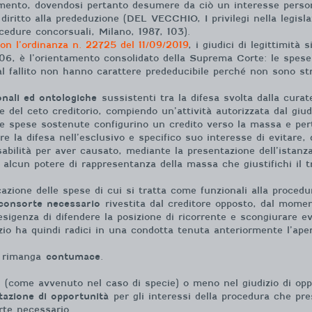
imento, dovendosi pertanto desumere da ciò un interesse persona
itto alla prededuzione (DEL VECCHIO, I privilegi nella legislaz
cedure concorsuali, Milano, 1987, 103).
on l’ordinanza n. 22725 del 11/09/2019
, i giudici di legittimità
06, è l’orientamento consolidato della Suprema Corte: le spese 
l fallito non hanno carattere prededucibile perché non sono str
onali ed ontologiche
sussistenti tra la difesa svolta dalla curat
e del ceto creditorio, compiendo un’attività autorizzata dal giud
ve spese sostenute configurino un credito verso la massa e per
 la difesa nell’esclusivo e specifico suo interesse di evitare, 
abilità per aver causato, mediante la presentazione dell’istan
i alcun potere di rappresentanza della massa che giustifichi il 
icazione delle spese di cui si tratta come funzionali alla proced
sconsorte necessario
rivestita dal creditore opposto, dal momen
esigenza di difendere la posizione di ricorrente e scongiurare ev
sorzio ha quindi radici in una condotta tenuta anteriormente l’a
rimanga
contumace
.
si (come avvenuto nel caso di specie) o meno nel giudizio di opp
tazione di opportunità
per gli interessi della procedura che p
orte necessario.