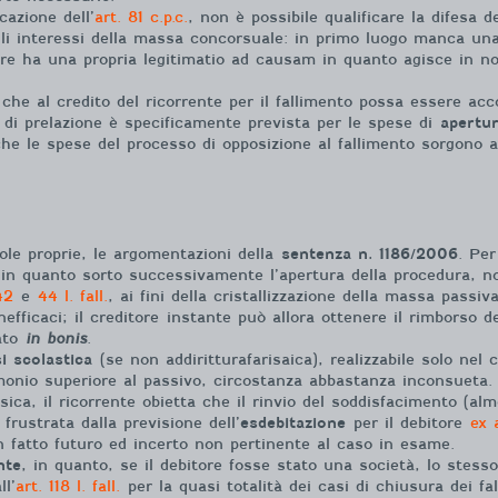
cazione dell’
art. 81 c.p.c.
, non è possibile qualificare la difesa
li interessi della massa concorsuale: in primo luogo manca una
ore ha una propria legitimatio ad causam in quanto agisce in nom
 che al credito del ricorrente per il fallimento possa essere acc
i prelazione è specificamente prevista per le spese di
apertur
he le spese del processo di opposizione al fallimento sorgono 
le proprie, le argomentazioni della
sentenza n. 1186/2006
. Per
o, in quanto sorto successivamente l’apertura della procedura, n
 42
e
44 l. fall.
, ai fini della cristallizzazione della massa passiva
nefficaci; il creditore instante può allora ottenere il rimborso 
ato
in bonis
.
si scolastica
(se non addiritturafarisaica), realizzabile solo nel 
onio superiore al passivo, circostanza abbastanza inconsueta.
isica, il ricorrente obietta che il rinvio del soddisfacimento (a
rustrata dalla previsione dell’
esdebitazione
per il debitore
ex a
 fatto futuro ed incerto non pertinente al caso in esame.
nte
, in quanto, se il debitore fosse stato una società, lo stess
ll’
art. 118 l. fall.
per la quasi totalità dei casi di chiusura dei fa