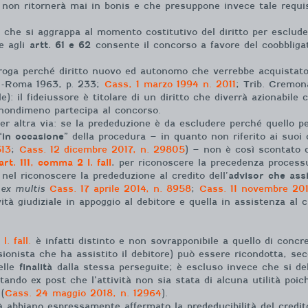
e non ritornerà mai in bonis e che presuppone invece tale requis
, che si aggrappa al momento costitutivo del diritto per esclud
e agli
artt. 61 e 62
consente il concorso a favore del coobbligato
 surroga perché diritto nuovo ed autonomo che verrebbe acquis
a -Roma 1963, p. 233;
Cass, 1 marzo 1994 n. 2011
; Trib. Cremon
vile): il fideiussore è titolare di un diritto che diverrà azionab
ò nondimeno partecipa al concorso.
per altra via: se la prededuzione è da escludere perché quello pe
“
in occasione
” della procedura – in quanto non riferito ai suoi
513
;
Cass. 12 dicembre 2017, n. 29805
) – non è così scontato 
art. 111, comma 2 l. fall
.
per riconoscere la precedenza processu
nel riconoscere la prededuzione al credito dell’
advisor che assi
(
ex multis
Cass. 17 aprile 2014, n. 8958
;
Cass. 11 novembre 201
vità giudiziale in appoggio al debitore e quella in assistenza al 
. fall.
è infatti distinto e non sovrapponibile a quello di concre
ssionista che ha assistito il debitore) può essere ricondotta, se
elle
finalità
dalla stessa perseguite; è escluso invece che si deb
tando ex post che l’attività non sia stata di alcuna utilità poi
 (
Cass. 24 maggio 2018, n. 12964
).
ità abbiano espressamente affermato la prededucibilità del credi