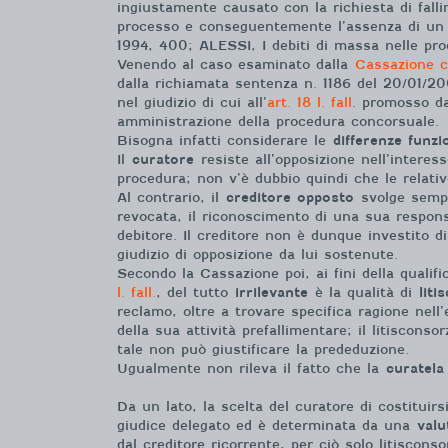
ingiustamente causato con la richiesta di fall
processo e conseguentemente l’assenza di un dir
1994, 400; ALESSI, I debiti di massa nelle pro
Venendo al caso esaminato dalla
Cassazione c
dalla richiamata sentenza n. 1186 del 20/01/20
nel giudizio di cui all’
art. 18 l. fall
. promosso da
amministrazione della procedura concorsuale.
Bisogna infatti considerare le
differenze funzi
Il
curatore
resiste all’opposizione nell’interess
procedura; non v’è dubbio quindi che le relati
Al contrario, il
creditore opposto
svolge sempre
revocata, il riconoscimento di una sua respons
debitore. Il creditore non è dunque investito d
giudizio di opposizione da lui sostenute.
Secondo la Cassazione poi, ai fini della qualif
l. fall.
, del tutto
irrilevante
è la qualità di
liti
reclamo, oltre a trovare specifica ragione nell’
della sua attività prefallimentare; il litiscon
tale non può giustificare la prededuzione.
Ugualmente non rileva il fatto che la
curatela
Da un lato, la scelta del curatore di costituir
giudice delegato ed è determinata da una
valu
dal creditore ricorrente, per ciò solo litiscons