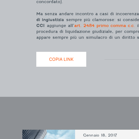
concordato).
Ma senza andare incontro a casi di incoerenza
di ingiustizia
sempre più clamorose: si consideri
CCI
aggiunge all’
art. 2484 primo comma c.c.
i
procedura di liquidazione giudiziale, per compr
appare sempre più un simulacro di un diritto 
COPIA LINK
Gennaio 18, 2017