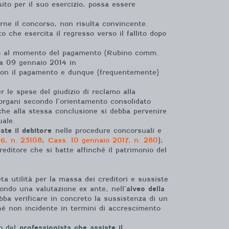
ito per il suo esercizio, possa essere
erne il concorso, non risulta convincente.
 che esercita il regresso verso il fallito dopo
tato al momento del pagamento (Rubino comm.
a 09 gennaio 2014 in
ile con il pagamento e dunque (frequentemente)
r le spese del giudizio di reclamo alla
 organi secondo l’orientamento consolidato
che alla stessa conclusione si debba pervenire
ale.
ste il debitore
nelle procedure concorsuali e
6, n. 23108
;
Cass. 10 gennaio 2017, n. 280
);
creditore che si batte affinché il patrimonio del
ta utilità per la massa dei creditori e sussiste
condo una valutazione ex ante, nell’
alveo della
ba verificare in concreto la sussistenza di un
ché non incidente in termini di accrescimento
to del
professionista che assiste il