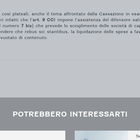
 così plateali, anche il tema affrontato dalla Cassazione in e
 infatti che l’
art. 9 CCI
impone l’assistenza del difensore salv
l numero
7 bis)
che prevede lo scioglimento delle società di ca
endere che rebus sic stantibus, la liquidazione delle spese a fav
svuotato di contenuto.
POTREBBERO INTERESSARTI
S